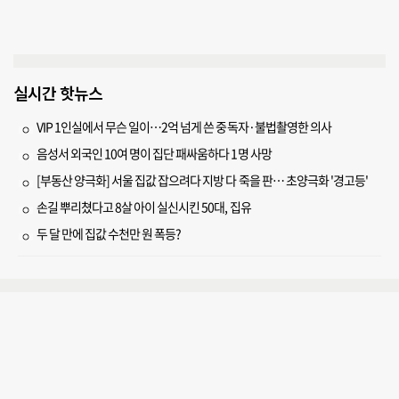
실시간 핫뉴스
VIP 1인실에서 무슨 일이…2억 넘게 쓴 중독자·불법촬영한 의사
음성서 외국인 10여 명이 집단 패싸움하다 1명 사망
[부동산 양극화] 서울 집값 잡으려다 지방 다 죽을 판… 초양극화 '경고등'
손길 뿌리쳤다고 8살 아이 실신시킨 50대, 집유
두 달 만에 집값 수천만 원 폭등?