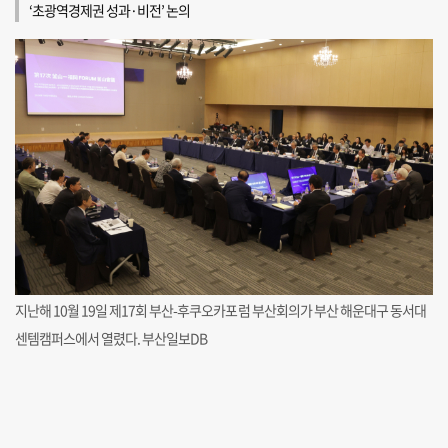
‘초광역경제권 성과·비전’ 논의
지난해 10월 19일 제17회 부산-후쿠오카포럼 부산회의가 부산 해운대구 동서대
센템캠퍼스에서 열렸다. 부산일보DB