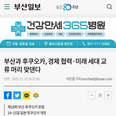
부산과 후쿠오카, 경제 협력·미래 세대 교
류 머리 맞댄다
입력 : 2025-11-13 19:32:00
이은철 기자 euncheol@busan.com
가
제18회 부산-후쿠오카 포럼
14~15일 일본 후쿠오카 개최