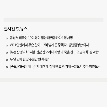
실시간 핫뉴스
음성서 외국인 10여 명이 집단 패싸움하다 1명 사망
VIP 1인실에서 무슨 일이…2억 넘게 쓴 중독자·불법촬영한 의사
[부동산 양극화] 서울 집값 잡으려다 지방 다 죽을 판… 초양극화 '경고등'
두 달 만에 집값 수천만 원 폭등?
[속보] 김용범, 레버리지 대책에 '상당한 효과 기대…필요시 추가 방안도 검토'