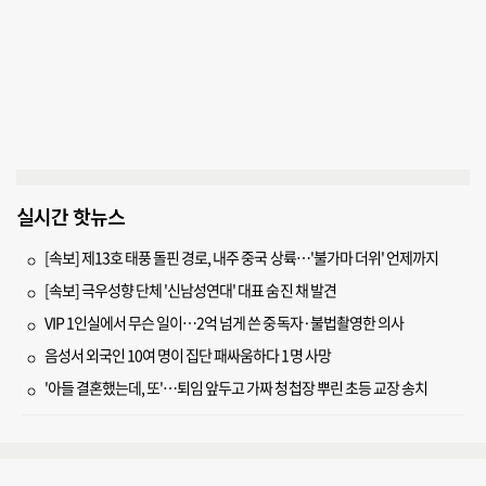
실시간 핫뉴스
[속보] 제13호 태풍 돌핀 경로, 내주 중국 상륙…'불가마 더위' 언제까지
[속보] 극우성향 단체 '신남성연대' 대표 숨진 채 발견
VIP 1인실에서 무슨 일이…2억 넘게 쓴 중독자·불법촬영한 의사
음성서 외국인 10여 명이 집단 패싸움하다 1명 사망
'아들 결혼했는데, 또'…퇴임 앞두고 가짜 청첩장 뿌린 초등 교장 송치