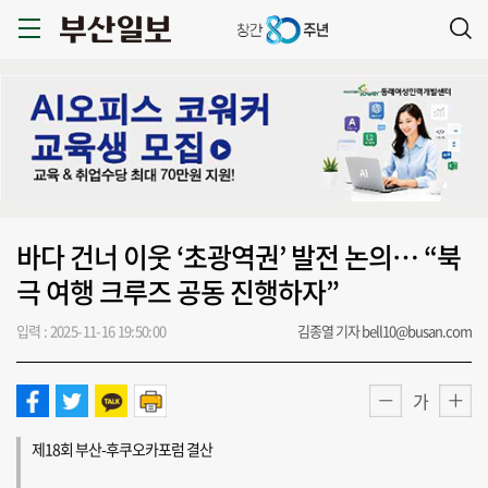
바다 건너 이웃 ‘초광역권’ 발전 논의… “북
극 여행 크루즈 공동 진행하자”
입력 : 2025-11-16 19:50:00
김종열 기자 bell10@busan.com
가
제18회 부산-후쿠오카포럼 결산