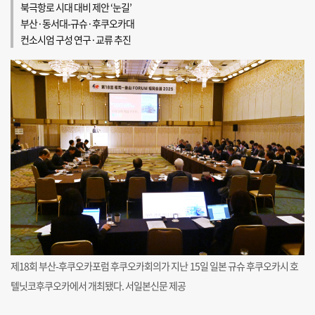
북극항로 시대 대비 제안 ‘눈길’
부산·동서대-규슈·후쿠오카대
컨소시엄 구성 연구·교류 추진
제18회 부산-후쿠오카포럼 후쿠오카회의가 지난 15일 일본 규슈 후쿠오카시 호
텔닛코후쿠오카에서 개최됐다. 서일본신문 제공