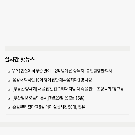
실시간 핫뉴스
VIP 1인실에서 무슨 일이…2억 넘게 쓴 중독자·불법촬영한 의사
음성서 외국인 10여 명이 집단 패싸움하다 1명 사망
[부동산 양극화] 서울 집값 잡으려다 지방 다 죽을 판… 초양극화 '경고등'
[부산일보 오늘의 운세] 7월 28일(음 6월 15일)
손길 뿌리쳤다고 8살 아이 실신시킨 50대, 집유