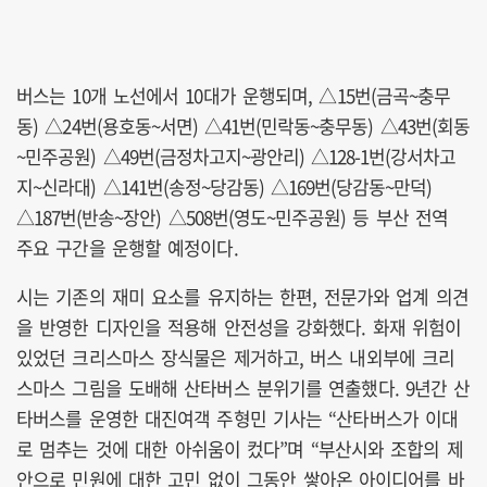
버스는 10개 노선에서 10대가 운행되며, △15번(금곡~충무
동) △24번(용호동~서면) △41번(민락동~충무동) △43번(회동
~민주공원) △49번(금정차고지~광안리) △128-1번(강서차고
지~신라대) △141번(송정~당감동) △169번(당감동~만덕)
△187번(반송~장안) △508번(영도~민주공원) 등 부산 전역
주요 구간을 운행할 예정이다.
시는 기존의 재미 요소를 유지하는 한편, 전문가와 업계 의견
을 반영한 디자인을 적용해 안전성을 강화했다. 화재 위험이
있었던 크리스마스 장식물은 제거하고, 버스 내외부에 크리
스마스 그림을 도배해 산타버스 분위기를 연출했다. 9년간 산
타버스를 운영한 대진여객 주형민 기사는 “산타버스가 이대
로 멈추는 것에 대한 아쉬움이 컸다”며 “부산시와 조합의 제
안으로 민원에 대한 고민 없이 그동안 쌓아온 아이디어를 바