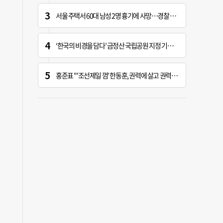
서울 주택서 60대 남성 2명 흉기에 사망…경찰 수사 중
‘한국의 비경을 담다’ 금정산 국립공원 지정 기념 전시회
홍준표 "'조선제일 껌' 한동훈, 권력에 살고 권력에 죽어…검찰 문 닫게 한 원흉"