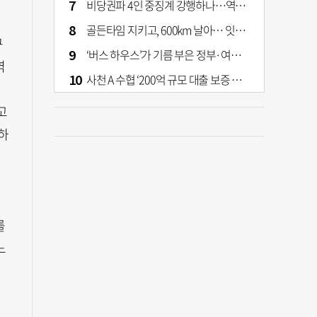
비당권파 4인 중징계 강행하나…역풍 예고하는 張의 반격
골든타임 지키고, 600km 날아… 잇따라 생명 구한 부산소방 헬기
규
‘버스 하우스’가 기름 부은 정부·여당 부동산 정책
역
사천 A 수협 ‘200억 규모 대출 보증 이관’ 논란…검찰 송치
고
하
문
룰
느