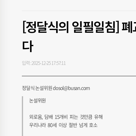
[정달식의 일필일침] 폐
다
입력 : 2025-12-25 17:57:11
정달식 논설위원 dosol@busan.com
논설위원
외로움, 담배 15개비 피는 것만큼 유해
우리나라 80세 이상 절반 넘게 호소