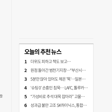
오늘의 추천 뉴스
더위도 피하고 책도 보고…
원점 돌아간 범천기지창…“부산시가 사업구조 전면 재검토 나서야"
5분만 앉아 있어도 체온 '뚝'…일본서 출시 '인간 냉장고' 가격은?
‘슈팅 0’ 손흥민 침묵… LAFC, 톨루카에 1-0 신승
능
“가성비로 추석 대목 잡아라” 고물가에 실속형 선물세트 확대
성과급 불만 고조 SK하이닉스, 통합노조 설립 본격화