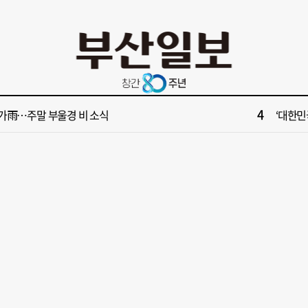
10
서 공인중개사 명의 빌려 대표 행세… 수억 원 챙긴 60대 등 3명 송치
부산 다세
2
산 서구, 부산 최초 기초생활수급자 ‘이사비· 생필품비’ 지원
[속보] 제
4
가雨…주말 부울경 비 소식
‘대한민
6
수부 청사 유치에 웃은 곽규택…희비 갈린 부산 의원들
“수영만
8
 대통령 "전남광주 독자적 대학입시제도 어떤가" 제안
신청사 부산 
10
서 공인중개사 명의 빌려 대표 행세… 수억 원 챙긴 60대 등 3명 송치
부산 다세
2
산 서구, 부산 최초 기초생활수급자 ‘이사비· 생필품비’ 지원
[속보] 제