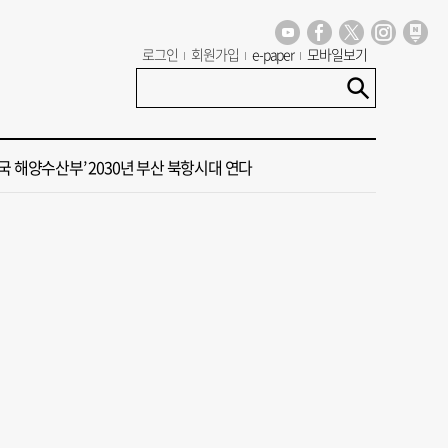
대주택서 변기 수리 중 흉기 사건… 30대 여성 현행범 체포
로그인
회원가입
e-paper
모바일보기
15호 태풍 '찬홈' 북상 중…일본 관통 후 우리나라에 단비 선물
국 해양수산부’ 2030년 부산 북항시대 연다
 계류 모든 선박 영업정지”… 재개발 속도전
동구 확정 이유…부지 용이성·접근성·집적 가능성이 운명 갈랐다 [해수부 북항 시대]
대주택서 변기 수리 중 흉기 사건… 30대 여성 현행범 체포
15호 태풍 '찬홈' 북상 중…일본 관통 후 우리나라에 단비 선물