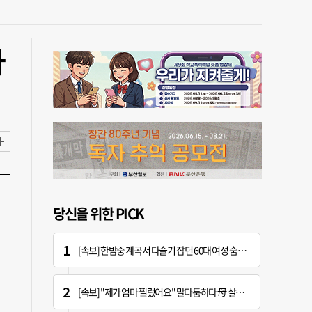
하
당신을 위한 PICK
[속보] 한밤중 계곡서 다슬기 잡던 60대 여성 숨진 채 발견
[속보] "제가 엄마 찔렀어요" 말다툼하다 母 살해한 10대 아들, 법원 출석