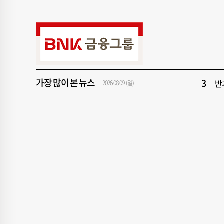
9
부산
1
부
3
반
가장 많이 본 뉴스
5
해
2026.08.09 (일)
7
이
9
부산
1
부