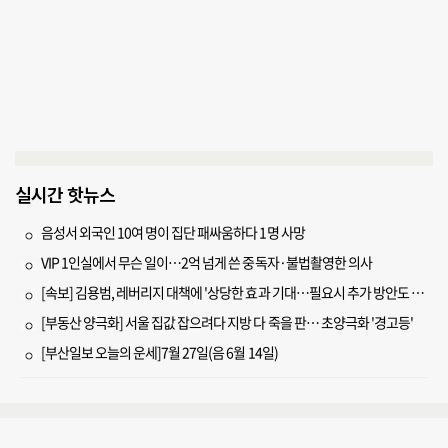
실시간 핫뉴스
음성서 외국인 10여 명이 집단 패싸움하다 1명 사망
VIP 1인실에서 무슨 일이…2억 넘게 쓴 중독자·불법촬영한 의사
[속보] 김용범, 레버리지 대책에 '상당한 효과 기대…필요시 추가 방안도 검토'
[부동산 양극화] 서울 집값 잡으려다 지방 다 죽을 판… 초양극화 '경고등'
[부산일보 오늘의 운세]7월 27일(음 6월 14일)