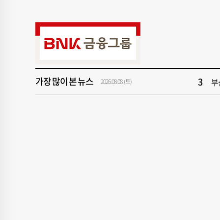
9
“
1
창
3
부
가장 많이 본 뉴스
5
반
2026.08.08 (토)
7
[
9
“
1
창