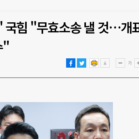
문' 국힘 "무효소송 낼 것…개
"
가