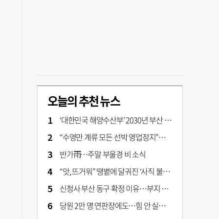
오늘의 추천 뉴스
‘대한민국 해양수산부’ 2030년 부산 북항시대 연다
“수영만 계류 모든 선박 영업정지”… 재개발 속도전
반가雨…주말 부울경 비 소식
“앗, 뜨거워” 땡볕에 달궈진 ‘사직 불가마’ 관중석 무려 70도
신청사 부산 동구 확정 이유…부지 용이성·접근성·집적 가능성이 운명 갈랐다 [해수부 북항 시대]
당원 2만 명 연판장에도…힘 안 실리는 ‘장동혁 사퇴’ 공세