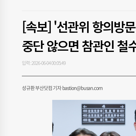
[속보] '선관위 항의방
중단 않으면 참관인 철수
입력 : 2026-06-04 00:05:49
성규환 부산닷컴 기자 bastion@busan.com