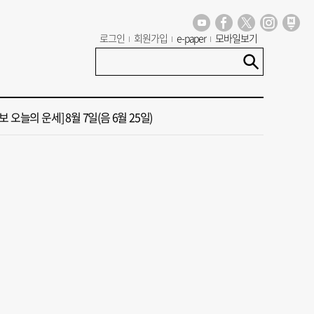
 오늘의 운세] 8월 9일(음 6월 27일)
로그인
회원가입
e-paper
모바일보기
신청사, 북항 재개발 부지 복합항만지구 확정
 오늘의 운세] 8월 7일(음 6월 25일)
국 해양수산부’ 2030년 부산 북항시대 연다
청사 유치에 웃은 곽규택…희비 갈린 부산 의원들
 오늘의 운세] 8월 9일(음 6월 27일)
신청사, 북항 재개발 부지 복합항만지구 확정