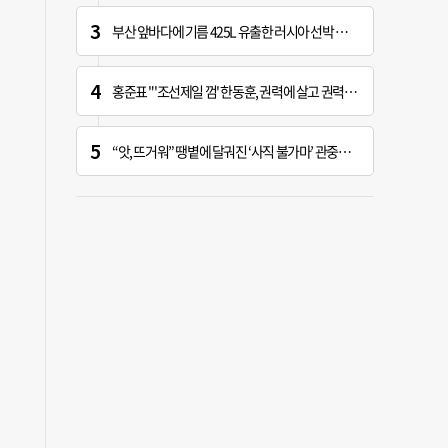
부산 앞바다에 기름 425L 유출한 러시아 선박 적발
홍준표 "'조선제일 껌' 한동훈, 권력에 살고 권력에 죽어…검찰 문 닫게 한 원흉"
“앗, 뜨거워” 땡볕에 달궈진 ‘사직 불가마’ 관중석 무려 70도