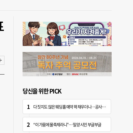
표
당신을 위한 PICK
다 짓지도 않은 웨딩홀 예약 꽉 채우더니…공사 지연에 ‘대혼란’
“이 가뭄에 물축제라니”… 밀양 시민 부글부글