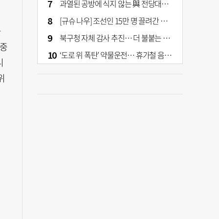
과열된 공방에 식지 않는 與 전당대회… 호남·수도권 집중하는 후보들
[규슈 나우] 조선인 15만 명 끌려간 치쿠호 탄광… 대를 이은 진실 캐기
을
북구청 자체 감사 추진… 더 불붙는 북구 신청사 갈등
"중
‘도로 위 폭탄’ 약물운전… 휴가철 음주와 병행 단속 [교통안전, 시민이 만든다]
니
위