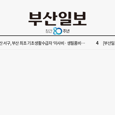
10
수영만 계류 모든 선박 영업정지”… 재개발 속도전
[부산일보
2
원 파크골프장 일찍 개장했더니 새벽부터 ‘문전성시’
해수부 
4
산 서구, 부산 최초 기초생활수급자 ‘이사비· 생필품비’ 지원
[부산일보
6
가雨…주말 부울경 비 소식
‘대한민
8
부산일보 오늘의 운세] 8월 8일(음 6월 26일)
해수부 
10
수영만 계류 모든 선박 영업정지”… 재개발 속도전
[부산일보
2
원 파크골프장 일찍 개장했더니 새벽부터 ‘문전성시’
해수부 