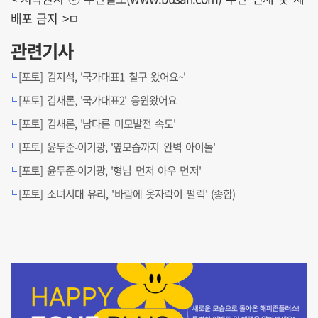
배포 금지 >ㅁ
관련기사
[포토] 김지석, '국가대표1 칠구 왔어요~'
[포토] 김새론, '국가대표2' 응원왔어요
[포토] 김새론, '남다른 미모발전 속도'
[포토] 윤두준-이기광, '옆모습까지 완벽 아이돌'
[포토] 윤두준-이기광, '형님 먼저 아우 먼저'
[포토] 소녀시대 유리, '바람에 옷자락이 펄럭' (종합)