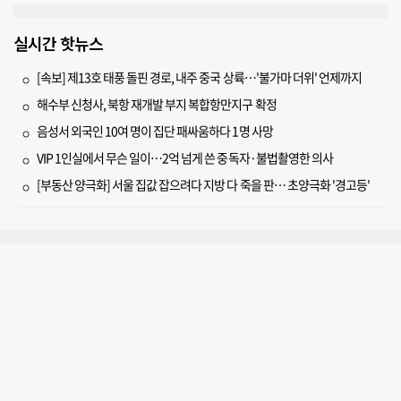
실시간 핫뉴스
[속보] 제13호 태풍 돌핀 경로, 내주 중국 상륙…'불가마 더위' 언제까지
해수부 신청사, 북항 재개발 부지 복합항만지구 확정
음성서 외국인 10여 명이 집단 패싸움하다 1명 사망
VIP 1인실에서 무슨 일이…2억 넘게 쓴 중독자·불법촬영한 의사
[부동산 양극화] 서울 집값 잡으려다 지방 다 죽을 판… 초양극화 '경고등'