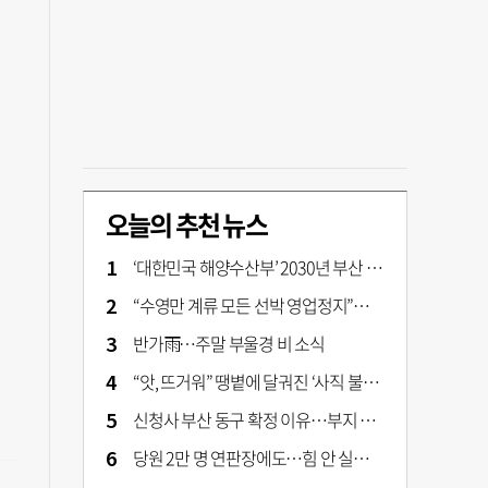
오늘의 추천 뉴스
‘대한민국 해양수산부’ 2030년 부산 북항시대 연다
“수영만 계류 모든 선박 영업정지”… 재개발 속도전
반가雨…주말 부울경 비 소식
“앗, 뜨거워” 땡볕에 달궈진 ‘사직 불가마’ 관중석 무려 70도
신청사 부산 동구 확정 이유…부지 용이성·접근성·집적 가능성이 운명 갈랐다 [해수부 북항 시대]
당원 2만 명 연판장에도…힘 안 실리는 ‘장동혁 사퇴’ 공세