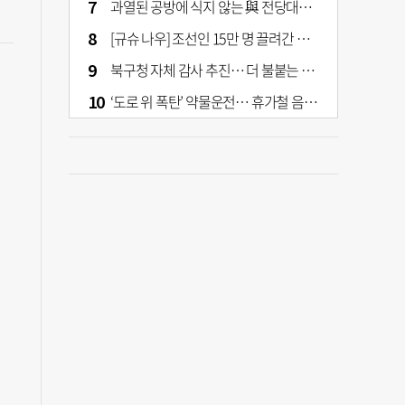
과열된 공방에 식지 않는 與 전당대회… 호남·수도권 집중하는 후보들
[규슈 나우] 조선인 15만 명 끌려간 치쿠호 탄광… 대를 이은 진실 캐기
북구청 자체 감사 추진… 더 불붙는 북구 신청사 갈등
‘도로 위 폭탄’ 약물운전… 휴가철 음주와 병행 단속 [교통안전, 시민이 만든다]