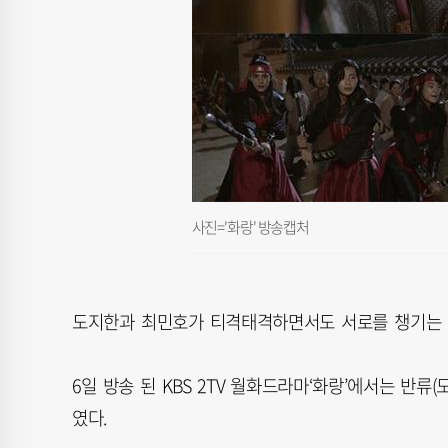
사진='화랑' 방송캡처
도지한과 최민호가 티격태격하면서도 서로를 챙기는 
6일 방송 된 KBS 2TV 월화드라마‘화랑’에서는 반류
였다.