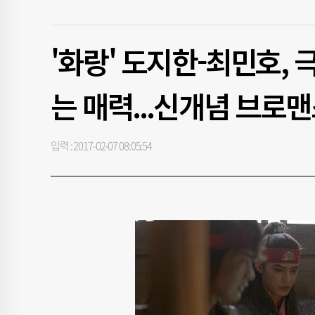
'화랑' 도지한-최민호,
는 매력...신개념 브로
입력 : 2017-02-07 08:05:54