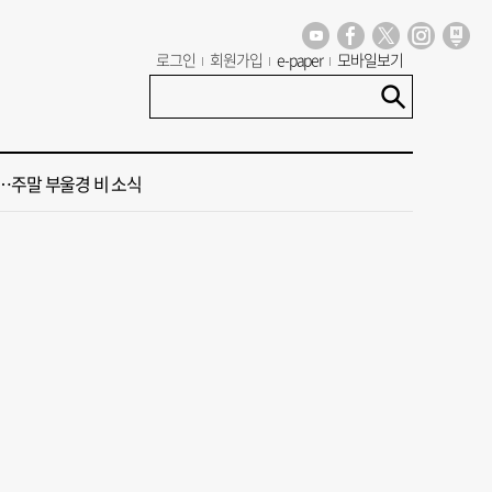
 오늘의 운세] 8월 9일(음 6월 27일)
로그인
회원가입
e-paper
모바일보기
 오늘의 운세] 8월 7일(음 6월 25일)
주말 부울경 비 소식
청사 유치에 웃은 곽규택…희비 갈린 부산 의원들
 계류 모든 선박 영업정지”… 재개발 속도전
 오늘의 운세] 8월 9일(음 6월 27일)
 오늘의 운세] 8월 7일(음 6월 25일)