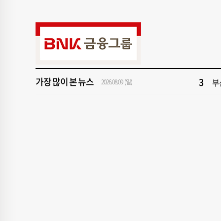
9
신청
1
해
3
부
가장 많이 본 뉴스
2026.08.09 (일)
5
‘
7
[
9
신청
1
해