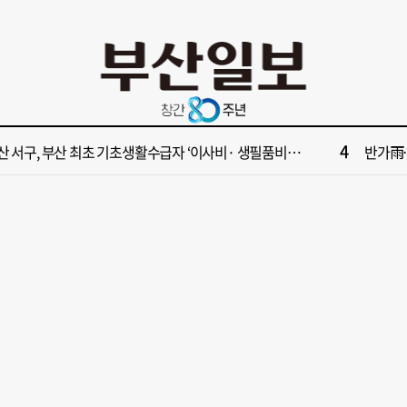
10
사 부산 동구 확정 이유…부지 용이성·접근성·집적 가능성이 운명 갈랐다 [해수부 북항 시대]
[부산일보
2
수부 신청사, 북항 재개발 부지 복합항만지구 확정
[부산일보
4
산 서구, 부산 최초 기초생활수급자 ‘이사비· 생필품비’ 지원
반가雨…
6
대한민국 해양수산부’ 2030년 부산 북항시대 연다
해수부 
8
부산일보 오늘의 운세] 8월 8일(음 6월 26일)
“수영만
10
사 부산 동구 확정 이유…부지 용이성·접근성·집적 가능성이 운명 갈랐다 [해수부 북항 시대]
[부산일보
2
수부 신청사, 북항 재개발 부지 복합항만지구 확정
[부산일보