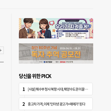
당신을 위한 PICK
[사설] 해수부 청사 북항 시대, 해양수도권 이끌 구심점 돼야
중고차 가격, 이제 '인터넷 광고가=매매가' 된다