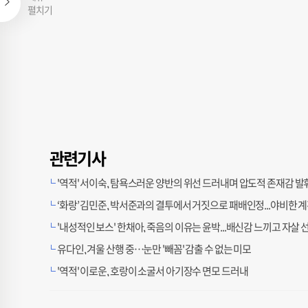
펼치기
관련기사
'역적' 서이숙, 탐욕스러운 양반의 위선 드러내며 압도적 존재감 발
‘화랑’ 김민준, 박서준과의 결투에서 거짓으로 패배인정...야비한 
'내성적인 보스' 한채아, 죽음의 이유는 윤박...배신감 느끼고 자살 
유다인, 겨울 산행 중…눈만 '빼꼼' 감출 수 없는 미모
'역적' 이로운, 호랑이 소굴서 아기장수 면모 드러내