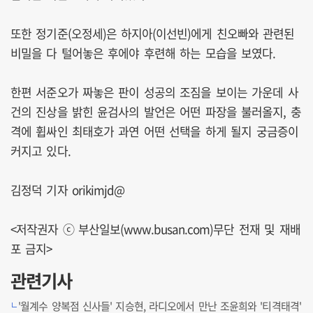
또한 정기준(오정세)은 하지아(이선빈)에게 친오빠와 관련된
비밀을 다 털어놓은 후에야 후련해 하는 모습을 보였다.
한편 서준오가 짜놓은 판이 성공의 조짐을 보이는 가운데 사
건의 진상을 밝힌 윤검사의 발언은 어떤 파장을 불러올지, 충
격에 휩싸인 최태호가 과연 어떤 선택을 하게 될지 궁금증이
커지고 있다.
김정덕 기자 orikimjd@
<저작권자 ⓒ 부산일보(www.busan.com)무단 전재 및 재배
포 금지>
관련기사
'월계수 양복점 신사들' 지승현, 라디오에서 만난 조윤희와 '티격태격'