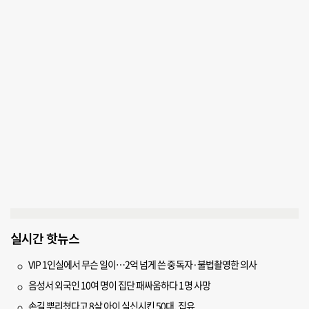
실시간 핫뉴스
VIP 1인실에서 무슨 일이…2억 넘게 쓴 중독자·불법촬영한 의사
음성서 외국인 10여 명이 집단 패싸움하다 1명 사망
손길 뿌리쳤다고 8살 아이 실신시킨 50대, 집유