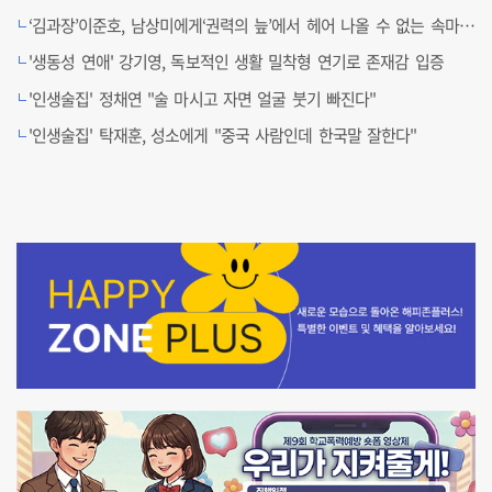
‘김과장’이준호, 남상미에게‘권력의 늪’에서 헤어 나올 수 없는 속마음 고백
'생동성 연애' 강기영, 독보적인 생활 밀착형 연기로 존재감 입증
'인생술집' 정채연 "술 마시고 자면 얼굴 붓기 빠진다"
'인생술집' 탁재훈, 성소에게 "중국 사람인데 한국말 잘한다"