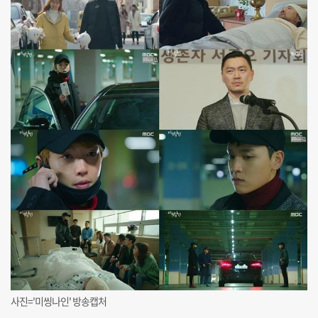
사진='미씽나인' 방송캡처