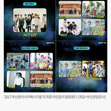
'2017 부산원아시아페스티벌'의 최종 라인업이 발표됐다. (제공=부산관광공사)