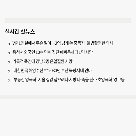
실시간 핫뉴스
VIP 1인실에서 무슨 일이…2억 넘게 쓴 중독자·불법촬영한 의사
음성서 외국인 10여 명이 집단 패싸움하다 1명 사망
기록적 폭염에 경남 2명 온열질환 사망
‘대한민국 해양수산부’ 2030년 부산 북항시대 연다
[부동산 양극화] 서울 집값 잡으려다 지방 다 죽을 판… 초양극화 '경고등'