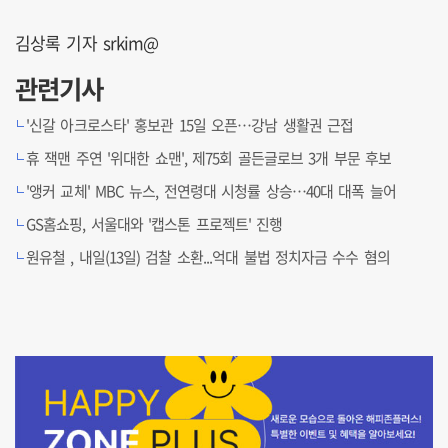
김상록 기자 srkim@
관련기사
'신갈 아크로스타' 홍보관 15일 오픈…강남 생활권 근접
휴 잭맨 주연 '위대한 쇼맨', 제75회 골든글로브 3개 부문 후보
'앵커 교체' MBC 뉴스, 전연령대 시청률 상승…40대 대폭 늘어
GS홈쇼핑, 서울대와 '캡스톤 프로젝트' 진행
원유철 , 내일(13일) 검찰 소환...억대 불법 정치자금 수수 혐의