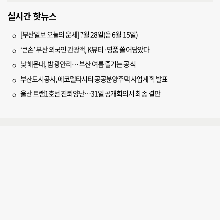
실시간 핫뉴스
[부산일보 오늘의 운세] 7월 28일(음 6월 15일)
‘큰손’ 부산 외국인 관광객, K뷰티·명품 쓸어담았다
낮 해운대, 밤 광안리… 부산 여름 즐기는 공식
부산도시공사, 에코델타시티 공공분양주택 사업계획 발표
울산 트램1호선 진퇴양난…31일 공개회의서 최종 결판