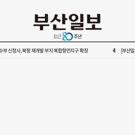
10
불가마 부산’ 식히려면 꽉 막힌 바람길 53곳 열어라
2028
2
보] 제13호 태풍 돌핀 경로, 내주 중국 상륙…'불가마 더위' 언제까지
"아들 결
4
수부 신청사, 북항 재개발 부지 복합항만지구 확정
[부산일보
6
구포시장 가이드' 자처한 한동훈…'구포데이'로 북구 알리기 총력
[부산일보
8
업 반세기 만에 노조 생긴 두 기업, 닮은 꼴 노사 갈등
[부산일보
10
불가마 부산’ 식히려면 꽉 막힌 바람길 53곳 열어라
2028
2
보] 제13호 태풍 돌핀 경로, 내주 중국 상륙…'불가마 더위' 언제까지
"아들 결