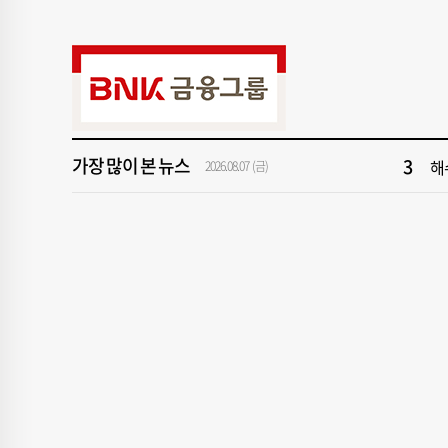
9
‘
1
[속
3
해
가장 많이 본 뉴스
5
'
2026.08.07 (금)
7
창
9
‘
1
[속