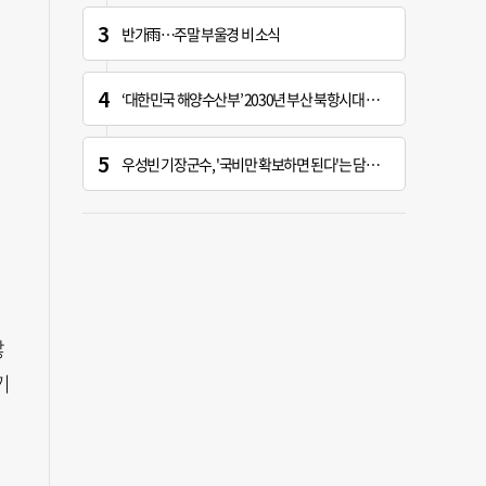
반가雨…주말 부울경 비 소식
‘대한민국 해양수산부’ 2030년 부산 북항시대 연다
우성빈 기장군수, '국비만 확보하면 된다'는 담당자에 "국비는 국민의 혈세" 지적
않
기