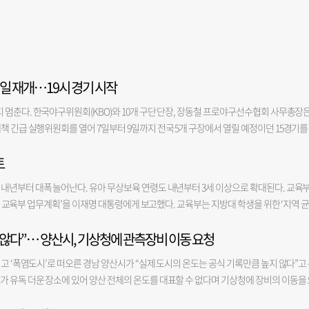
1일 재개…19시 경기 시작
 멈춘다. 한국야구위원회(KBO)와 10개 구단 단장, 장동철 프로야구선수협회 사무총장은
책 긴급 실행위원회를 열어 7일부터 9일까지 전국 5개 구장에서 열릴 예정이던 15경기를
무국은 관중과 선수단 안전을 위해 5일과 6일 프로야구 전 경기를 취소한 바 있다. 이에 따
토
 늘었다. 주말 동안 KBO 사무국과 10개 구단은 세부적인 폭염 대책과 시설을 마련한 뒤 1
분, 주말 18시였던 경기 시작 시각도 당분간 평일과 주말 모두 19시로 고정한다. 예외적으
 내년부터 대폭 늘어난다. 유아 무상보육 연령도 내년부터 3세 이상으로 확대된다. 교육
 19시, 토요일 18시, 일요일은 방송 중계 상황에 따라 14시에 시작할 수 있도록 했다. 
하반기 교육부 업무계획’을 이재명 대통령에게 보고했다. 교육부는 지방대 학생을 위한 ‘지역 
임도 신설해 선수와 관람객을 보호하기로 했다. 한편 지난 4일 인천 SSG랜더스필드에서 
을 확대한다. 전국의 지방 국립대 학생을 대상으로 국가장학금을 대폭 확대해 전액 지급하는
그 경기 중 쓰러져 병원으로 이송됐던 관중 이 모(23) 씨는 건강을 회복해 이날 퇴원했다. 이씨
지 않다”… 양산시, 기상청에 관측장비 이동 요청
 등을 확정해 발표할 예정으로, 이르면 이번 장학금 정책은 2027학번부터 적용된다. 또 지
고 의식을 잃어 심정지가 의심됐으나, 의료진 진단 결과 폭염에 따른 탈수와 혈압 저하 등으
만들기 프로젝트를 이끌 3개 거점국립대를 올해 3분기 내 선정할 예정이다. 선정된 거점국
 씨를 포함해 관중 25명이 온열질환 의심 증상을 호소해 치료를 받았다. 의료진은 이 씨가
고 ‘폭염도시’로 떠오른 경남 양산시가 “실제 도시의 온도는 공식 기록만큼 높지 않다”고
. 기업이 요구하는 ‘5극 3특 지역인재’를 대학이 신속히 양성할 수 있도록 지역협약 정원
복합적으로 작용해 일시적으로 뇌 혈류가 감소해 실신한 것으로 판단했다. 이 씨를 치료한 
 유독 더운 장소에 있어 양산 전체의 온도를 대표할 수 없다며 기상청에 장비의 이동을 
교육부는 생애초기 돌봄교육 지원을 강화하는 차원에서 유아 무상보육을 내년부터 3∼5
확장되고 땀을 많이 흘려 탈수까지 생기면 혈압이 낮아지면서 실신 위험이 커진다"며 "여
1일 오후 기상청 예보국장 등 관계자들이 양산시 동면 수질정화공원에 설치된 자동기상관
보육·교육 대상이 4∼5세에서 3∼5세로 1년 늘어난 데 따른 것이다. 이를 통해 지난해 