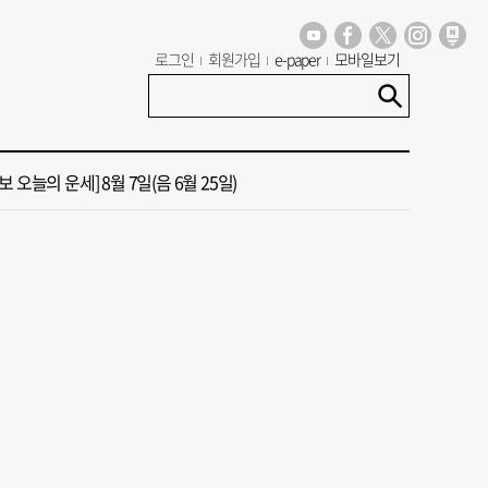
년 첫삽 뜬다더니… ‘범천기지창’ 다시 원점
로그인
회원가입
e-paper
모바일보기
혼했는데, 또"…퇴임 앞두고 가짜 청첩장 뿌린 초등 교장 송치
 오늘의 운세] 8월 7일(음 6월 25일)
 오늘의 운세] 8월 5일(음 6월 23일)
 오늘의 운세] 8월 6일(음 6월 24일)
년 첫삽 뜬다더니… ‘범천기지창’ 다시 원점
혼했는데, 또"…퇴임 앞두고 가짜 청첩장 뿌린 초등 교장 송치