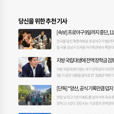
당신을 위한 추천 기사
[속보] 프로야구 9일까지 중단, 1
전국을 덮친 폭염 여파로 프로야구가 9일까지
일 서울 강남구 도곡동 야구회관에서 폭염 대
두 취소하기로 했다고 밝혔다. 앞서 KBO 사
지방 국립대생에 전액 장학금 검
올 시즌 폭염으로 취소된 경기는 총 30경기로
부터 리그를 재개하기로 했다. 평일 18시 30
지방 국립대생이 받는 국가 장학금이 이르면
서울 고척스카이돔에서 열리는 경기의 경우 평일
5일 이 같은 내용을 골자로 한 ‘2026년 
KBO 사무국은 클리닝 타임 개념의 쿨링 타
장학금 도입 검토’ 등 지역 청년 우대 정책
SSG 랜더스와 LG 트윈스의 2026 KBO리
[단독] “양산, 공식 기록만큼 덥
안도 검토 중이다. 이달 중 도입 시기와 대상
당시 8회 말 SSG 공격 때 어지럼증을 느끼
균형발전 차원에서 진행 중인 서울대 10개 
인한 실신으로 확인됐다. 이날 경기에서는 이
연일 낮 최고기온이 40도를 넘어서며 국내 최
대에는 학교당 1000억 원의 예산이 투입된다
더위와 탈수, 장시간 서서 응원한 점 등이 
장하고 나섰다. 양산시는 기상청의 관측장비가
인재 양성 신속트랙제도 신설한다. 아울러 
길병원 심장내과 교수는 "폭염에는 혈관이 
청했다. 4일 양산시 등에 따르면 지난달 3
확대하기로 했다. 정부의 국정과제에 맞춰 무상