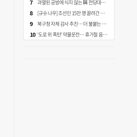
과열된 공방에 식지 않는 與 전당대회… 호남·수도권 집중하는 후보들
[규슈 나우] 조선인 15만 명 끌려간 치쿠호 탄광… 대를 이은 진실 캐기
북구청 자체 감사 추진… 더 불붙는 북구 신청사 갈등
‘도로 위 폭탄’ 약물운전… 휴가철 음주와 병행 단속 [교통안전, 시민이 만든다]