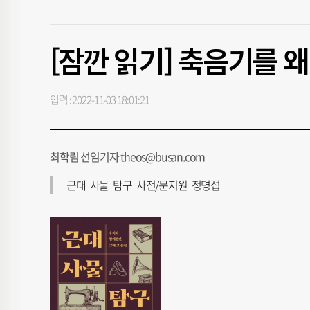
[잠깐 읽기] 축음기를 
입력 : 2022-11-03 18:01:21
최학림 선임기자 theos@busan.com
근대 사물 탐구 사전/문지원 정명섭