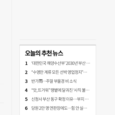
오늘의 추천 뉴스
‘대한민국 해양수산부’ 2030년 부산 북항시대 연다
“수영만 계류 모든 선박 영업정지”… 재개발 속도전
반가雨…주말 부울경 비 소식
“앗, 뜨거워” 땡볕에 달궈진 ‘사직 불가마’ 관중석 무려 70도
신청사 부산 동구 확정 이유…부지 용이성·접근성·집적 가능성이 운명 갈랐다 [해수부 북항 시대]
당원 2만 명 연판장에도…힘 안 실리는 ‘장동혁 사퇴’ 공세