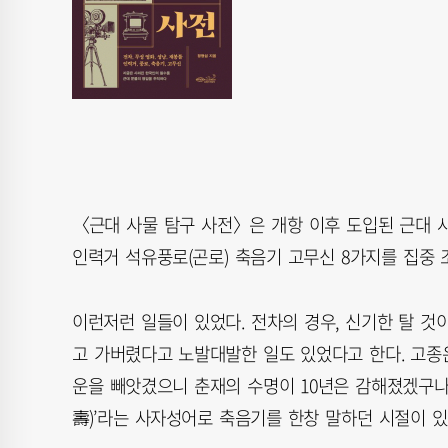
〈근대 사물 탐구 사전〉은 개항 이후 도입된 근대 사
인력거 석유풍로(곤로) 축음기 고무신 8가지를 집중 
이런저런 일들이 있었다. 전차의 경우, 신기한 탈 것
고 가버렸다고 노발대발한 일도 있었다고 한다. 고종
운을 빼앗겼으니 춘재의 수명이 10년은 감해졌겠구나”
壽)’라는 사자성어로 축음기를 한창 말하던 시절이 있