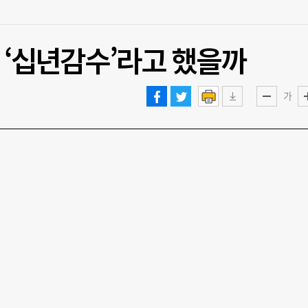
왜 ‘십년감수’라고 했을까
가