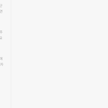
립
 있
수단
제와
로
 연
세로
%로
할
기
걸
기로
.
신뢰
염주
 주
했
요
이라
측장
베
의
 양
들
원에
용
해자
해
이
도
 했
 주
안
현재
해
 수
대
같
죄드
화공
돌
동