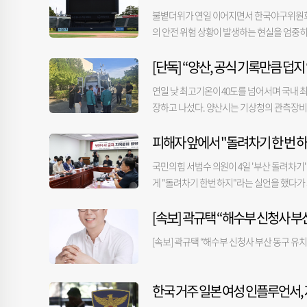
말했다.
균형발전 차원에서 진행 중인 서울대 10개 
정안을 의결했다. 이 법안은 이재명 대통령이
불볕더위가 연일 이어지면서 한국야구위원회(K
대에는 학교당 1000억 원의 예산이 투입된다
다'는 부정 평가가 57.6%로 나타났다. 긍정 평
의 안전 위험 상황이 발생하는 현실을 엄중히
인재 양성 신속트랙제도 신설한다. 아울러 
가장 높았다. 이어 20대 이하 61.5%, 40대 60
다고 5일 밝혔다. KBO는 관중과 선수단의
확대하기로 했다. 정부의 국정과제에 맞춰 무상
부정 평가 비율이 가장 높았고 부산·울산·경남 
[단독] “양산, 공식 기록만큼 덥
예정이며, 종합 대책이 수립될 때까지 5∼6일
준 45.8%인 공공보육 이용률을 2030년까지
기(RDD) 방식으로 표본을 추출해 3.6%는 
늘었다. 우천 등으로 취소된 전체 취소 경기 
연일 낮 최고기온이 40도를 넘어서며 국내 최
수준에 ±3.1%포인트다. 기타 자세한 내
의보가 내려졌을 땐 경기를 정상 개최하고, 
장하고 나섰다. 양산시는 기상청의 관측장비가
다. 기상청이 올해 신설한 최고 수준의 폭
청했다. 4일 양산시 등에 따르면 지난달 3
고 덧붙였다. 폭염중대경보는 하루 최고 체감온
피해자 앞에서 "돌려차기 한 번 
비를 찾아 현장 점검을 실시했다. 이날 점검
어스(서울 잠실구장), kt wiz-KIA 타이
신뢰성과 장비 이상 여부를 확인하기 위해 이
SSG랜더스필드에서 열린 LG 트윈스와 SS
국민의힘 서범수 의원이 4일 '부산 돌려차기
산시는 당시 기상청 관계자들에게 관측장비의
것에 실려 나가는 응급 상황이 발생하자 KB
게 "돌려차기 한번 하지"라는 실언을 했다가
하는 방안도 검토해달라고 요구했다. 양산시는
가 참석한 간담회가 시작되기 이전에 맞은 편
크게 달라졌다고 설명한다. 설치 당시에는 
[속보] 곽규택 “해수부 신청사 
알려져 논란이 일었다. 이에 서 의원은 이날 
시화가 진행됐다는 것. 이러한 환경 변화가 
다"며 "어떤 변명도 하지 않겠다. 전적으로
장이다. 양산시는 이곳 관측장비에서 계측된 
[속보] 곽규택 “해수부 신청사 부산 동구 유
된다는 절박한 마음으로 마련된 자리였다. 그
양산에는 기상청이 운영하는 관측장비 2곳과 
주신다면 직접 찾아뵙고 사죄드리겠다. 다시는
질정화공원 내 관측장비에서는 지난달 29일부터 이달
였던 진 의원도 입장문을 내고 "토론회 시작
은 기간 기상청이 상북면 좌삼초등 인근에 설치한 관
한국 거주 일본 여성 인플루언서,
린다"며 "이번 일을 계기로 피해자의 아픔을 
원 맞은편 신도시정수장에 설치된 양산시 자체 관측장