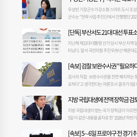
건설본부에 지난달 27일 제출했다. 시는 이
우성빈 기장군수가 강소형 스마트 도시 조성 
공식 신고할 예정이다. 해당 부지 오염의 
군수는 "전략 사업 추진단에서 진행했던 202
지시로 전문 용역사가 정밀 토양오염 조사를
'사업비가 편성되지 못했다'는 답변에 우 군수는
의 지역 분류(1~3지역)에 따라 달라진다. 
[단독] 부산서도 21대 대선 투표소
업"이라고 말했다. 우 군수는 "가장 큰 예
다. 시공사 관계자는 “해당 부지가 3지역으로
객을 싣겠다는 것이었다"면서 "'왕복 4차로를
다”며 “해당 지역 분류는 관할 구청이 판단한
지난해 제21대 대통령 선거 당시 부산 지역 
다"고 회상했다. 이어 "용궁사에 직접 가보니
해 어시장 건물 지하에 묻혀있던 송유관에서
타났다. 앞서 국민의힘 주진우(부산 해운대갑
어떻게 국비를 받고 군비를 투입시키겠느냐. 
때 발생하는 사업 지연과 정화 비용이다. 오
슷한 형태의 수치가 확인됐다. 5일 〈부산일
했다. 그는 "이건 나라를, 정부를 속이는 
가피하다. 수억 원으로 추정되는 정화 비용 
[속보] 검찰 보완수사권 "필요하다
한 결과, 부산 914개 투표소 가운데 시간당 
따내는 것이 공모 사업"이라고 질타했다. 또 
해 원인 규명을 둘러싼 갈등으로 시일이 소요
수가 가장 많이 반복된 곳은 금정구 부곡2동 
하면 되겠느냐. 국비는 국민의 혈세 아니냐. 
검사의 직접·보완수사권을 전면 폐지하는 형
시장 현대화 사업은 전체 위판장 면적의 약 38
것으로 입력됐다. 연제구 연산4동 제1투표소는 
책임을 전가하는 분들이 있다. 이건 사업 자
요하다'고 생각한다는 여론조사 결과가 5일 나
앙 위판장), 3단계(좌측 본관·돌제)로 나누
다. 다만 대부분 서로 떨어진 시간대에 나타났
서 "다음부터라도 공모 사업이나, 이런 사업
사한 결과, 응답자의 62.5%가 검사의 보완수사
으나, 이번 토양 오염 정밀 검사결과가 향후 전
대구 반여1동 제1투표소는 오후 6시~8시 사이
첫 업무보고회부터 보고회 전 과정을 유튜브 채
지방 국립대생에 전액 장학금 검
검사의 보완수사권이 필요하다는 응답은 지지 
10%)이 투입되는 부산공동어시장 현대화 사업
는데, 제1투표소만 유일하게 오후 7시 투표자 
의힘 지지층에선 73.0%가 각각 보완수사권이
대형 프로젝트다. 어시장 측은 5일 기준 기존
개 투표소의 시간대별 투표자 수가 비정상적
지방 국립대생이 받는 국가 장학금이 이르면
지지층에서는 22.4%였다. 정치 성향별로는 
에 신고할 계획이다. 어시장 관계자는 “오염 
투표소가 투표용지 일련번호 등을 토대로 누
5일 이 같은 내용을 골자로 한 ‘2026년 
다는 응답이 70.5%로 가장 높았다. 국민 
가 나와봐야 안다”며 “조사 결과에 따라 절차
력하는 방식이다. 부산시선관위 관계자는 "
장학금 도입 검토’ 등 지역 청년 우대 정책
찰을 신뢰한다'는 응답은 48.1%, '신뢰하지
선 투표까지도 수사 범위가 확대될 가능성이 
[속보] 5∼6일 프로야구 전 경기
안도 검토 중이다. 이달 중 도입 시기와 대상
다'는 응답은 55.2%로 과반을 기록했다.