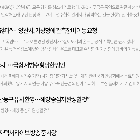
만들기 프로젝트를 이끌 3개 거점국립대를 올해 3분기 내 선정할 예정이다. 선정된 거점국
 주재한 전날 국무회의도 통과했다. 한편 이재명 정부의 부동산 정책에 대해선 '잘못하고
BO)가 5일과 6일 모든 경기를 취소하기로 했다. KBO 사무국은 폭염으로 관중과 선
. 기업이 요구하는 ‘5극 3특 지역인재’를 대학이 신속히 양성할 수 있도록 지역협약 정원
가는 35.6%, '잘 모름'은 6.8%였다. 부정 평가 응답자를 연령대별로 보면 30대가 70.4%
 인식해 10개 구단 단장과 프로야구선수협회 관계자가 참석하는 긴급 실행위원회를 6일
교육부는 생애초기 돌봄교육 지원을 강화하는 차원에서 유아 무상보육을 내년부터 3∼5
.7%, 50대 57.7%, 70대 이상 49.5%, 60대 48.2% 순이었다. 지역별로는 대구·경북이 70.0
 안전을 최우선으로 고려해 앞으로 폭염 관련 종합 운영 방침과 안전 대책을 원점에서 논의
보육·교육 대상이 4∼5세에서 3∼5세로 1년 늘어난 데 따른 것이다. 이를 통해 지난해 
62.0%, 서울 60.3%, 인천·경기 59.3%가 뒤를 이었다. 이번 조사는 유·무선 임의전화
지 않다”… 양산시, 기상청에 관측장비 이동 요청
 프로야구 1, 2군 전 경기를 취소하기로 했다. 이로써 올해 폭염으로 취소된 경기는 15경
 55%로 올리겠다는 목표다. 또 교실 현장에서 AI 평가 지원 시스템도 2029년까지 도입한다
유선 전화면접, 96.4%는 무선 자동응답시스템(ARS) 방식으로 진행됐다. 표본오차는 95% 
수는 40경기다. KBO 사무국은 4일 세분화한 폭염 단계별 경기 운영 세칙을 발표했다. 폭
고 ‘폭염도시’로 떠오른 경남 양산시가 “실제 도시의 온도는 공식 기록만큼 높지 않다”고
용은 중앙선거여론조사심의위원회 홈페이지를 참조하면 된다.
폭염 경보가 발효되면 홈 구단의 의견을 반영해 최대 1시간까지 경기를 늦게 시작하도록 
 유독 더운 장소에 있어 양산 전체의 온도를 대표할 수 없다며 기상청에 장비의 이동을 
염중대경보가 발효됐다면 안전을 최우선으로 생각해 경기를 오후 1시 이전에 취소할 예정
1일 오후 기상청 예보국장 등 관계자들이 양산시 동면 수질정화공원에 설치된 자동기상관
도 38도 또는 하루 최고기온 39도 이상이 예상되면 발효된다. 전날 NC 다이노스-두산 
하지"…국힘 서범수 황당한 망언
은 지난달 29일부터 양산지역 낮 최고기온이 40도를 웃도는 상황이 이어지면서 관측자료
거즈(광주 기아챔피언스필드) 경기가 폭염중대경보 발효에 따라 취소된 첫 사례다. 그러나 인천
뤄졌다. 점검 결과는 온도계 등 관측 정비가 정상 작동하고 있는 것으로 확인됐다. 하지만
G 랜더스의 경기 중 기저질환이 있던 한 관중이 온열질환 증세를 보이며 경기 막판 쓰러져 
' 사건 피해자 김진주(가명) 씨가 참석한 형사소송법 개정 관련 국회 간담회에서 동료 의
 위치 이동을 요청한 것으로 알려졌다. 또 다른 기상청 관측지점의 기온 자료를 함께 활
O 사무국은 안전 최우선을 앞세워 폭염 대책을 전면적으로 재검토하기로 했다.
 사과했다. 앞서 서 의원은 이날 무소속 한동훈 의원이 주최하고 '부산 돌려차기' 사건 피
 기상청 관측장비가 설치된 동면 수질정화공원의 주변 환경이 2008년 설치 당시에 비
에 앉아 있는 같은 당 진종오 의원에게 말을 걸며 "돌려차기 한번 하지"라고 발언한 사실
주변 개발이 많지 않았지만 현재는 인근에 대규모 아파트 단지와 각종 시설이 들어서면서 
부산 동구 유치 환영…해양 중심지 완성할 것”
페이스북에 사과문을 올려 "오늘 보완수사권 폐지 관련 긴급 토론회 시작 전, 제가 실언을
지표면 온도와 복사열 등에 영향을 미쳐 계측 온도가 크게 높아질 수 있다는 것이 양산시의
 제 잘못"이라고 말했다. 이어 "오늘 토론회는 보완수사권 폐지로 억울한 피해자가 생겨선 
온도가 시내 다른 장비에서 계측된 온도보다 상대적으로 1~3도 정도 높다고 설명한다. 
치 환영…해양 중심지 완성할 것”
런 자리에 함께 한 사람으로서 스스로 그 무게를 지키지 못했다"며 "피해자분께서 허락
양산시가 읍면동에 설치한 자체 관측장비 11곳이 운영되고 있다. 양산시에 따르면, 동면
 이런 일이 없도록 저 자신을 돌아보고 또 돌아보겠다"고 덧붙였다. 서 의원의 대화 상
 2일까지 낮 최고기온을 각각 40.3도, 40.3도, 41.4도, 41.6도, 42.5도로 기록했다. 
 전 저의 부적절한 발언으로 상처받으신 피해자님과 참석자 여러분, 국민께 진심으로 사
측장비는 36.8도, 37.7도, 38.7도, 39.0도, 41.0도를 기록했다. 심지어 동면 수질정
 자택서 라이브 방송 중 사망
더욱 깊이 헤아리고, 공인의 말 한마디가 갖는 무게를 다시 한번 되새기겠다"고 밝혔다. '
비조차 같은 기간 38.1도, 38.0도, 39.3도, 39.1도, 40.3도를 기록하며, 공식 기록(