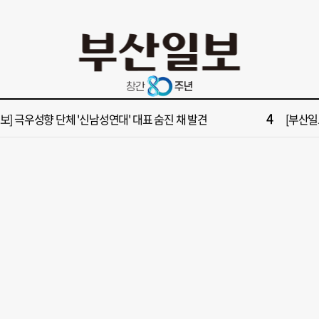
10
부산일보 오늘의 운세] 8월 6일(음 6월 24일)
‘불가마
2
보] 폭염 부추기는 제13호 태풍 '돌핀' 이동경로 유동적…북쪽으로 꺾일까
[속보] 제
4
속보] 극우성향 단체 '신남성연대' 대표 숨진 채 발견
[부산일보
6
들 결혼했는데, 또"…퇴임 앞두고 가짜 청첩장 뿌린 초등 교장 송치
'구포시장
8
수부 신청사, 북항 재개발 부지 복합항만지구 확정
“이 정
10
부산일보 오늘의 운세] 8월 6일(음 6월 24일)
‘불가마
2
보] 폭염 부추기는 제13호 태풍 '돌핀' 이동경로 유동적…북쪽으로 꺾일까
[속보] 제