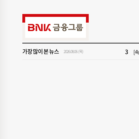
9
[
1
[속
3
[
가장 많이 본 뉴스
5
"아
2026.08.06 (목)
7
해
9
[
1
[속