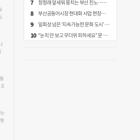
정청래 앞세워 뭉치는 부산 친노…전대 결과가 부산 민주 세력 판도 바꾼다
청에
우
부산공동어시장 현대화 사업 현장서 오염토 발견
의
.
지
일회성 넘은 ‘지속가능한 문화 도시’ 원동력은 시민 지지 [부산은 열려 있다]
된
관광
“눈치 안 보고 무더위 피하세요” 문 활짝 연 은행·마트
위
나
는데
을
비
고
 불
석
서
해야
자
행을
어
한
한테
 필
·중
었
러면
 조
었
운
6일
.
시장
이었
국민
하는
9
힘
구청
 각
부는
하
결과
입
균형
검
 대
 방
않는
"고
역
개