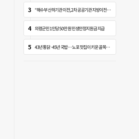
“해수부 산하기관 이전, 2차 공공기관 지방이전과 연계 추진 안 돼”
의령군민 1인당 50만 원 민생안정지원금 지급
43년 통닭·45년 국밥… 노포 맛집이 키운 골목시장 [골목시장, 다시 장날]