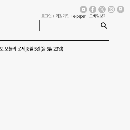
 부산’ 식히려면 꽉 막힌 바람길 53곳 열어라
로그인
회원가입
e-paper
모바일보기
13호 태풍 돌핀 경로, 내주 중국 상륙…'불가마 더위' 언제까지
 오늘의 운세] 8월 5일(음 6월 23일)
 가이드' 자처한 한동훈…'구포데이'로 북구 알리기 총력
도 폭염 예상 못 해” 골프 예약 취소 속출
 부산’ 식히려면 꽉 막힌 바람길 53곳 열어라
13호 태풍 돌핀 경로, 내주 중국 상륙…'불가마 더위' 언제까지