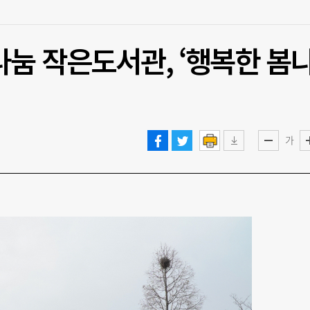
눔 작은도서관, ‘행복한 봄
가