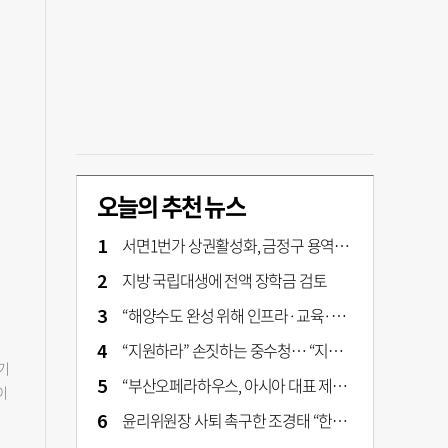
오늘의 추천 뉴스
서면1번가 상권활성화, 금정구 용역 그대로 ‘복붙’
지방 국립대생에 전액 장학금 검토
“해양수도 완성 위해 인프라·교육·세제 등 전방위 지원”…부산해양수도특별법’ 개정안 발의
“지원하라” 손짓하는 중수청… “지켜보자” 머뭇대는 검찰
기
“부산오페라하우스, 아시아 대표 제작 극장 지향해야”
이
던
윤리위원장 사퇴 촉구한 조경태 “한동훈 제명 철회해야”
시