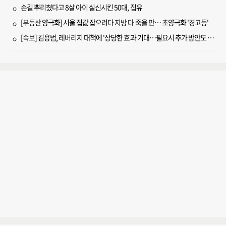
손길 뿌리쳤다고 8살 아이 실신시킨 50대, 집유
[부동산 양극화] 서울 집값 잡으려다 지방 다 죽을 판… 초양극화 '경고등'
[속보] 김용범, 레버리지 대책에 '상당한 효과 기대…필요시 추가 방안도 검토'