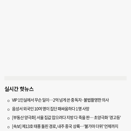
실시간 핫뉴스
VIP 1인실에서 무슨 일이…2억 넘게 쓴 중독자·불법촬영한 의사
음성서 외국인 10여 명이 집단 패싸움하다 1명 사망
[부동산 양극화] 서울 집값 잡으려다 지방 다 죽을 판… 초양극화 '경고등'
[속보] 제13호 태풍 돌핀 경로, 내주 중국 상륙…'불가마 더위' 언제까지