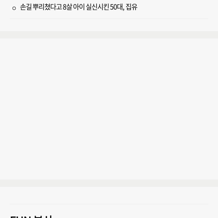
손길 뿌리쳤다고 8살 아이 실신시킨 50대, 집유