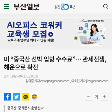
미 “중국산 선박 입항 수수료”… 관세전쟁,
해운으로 확전
입력 : 2025-04-20 18:05:37
김덕준 기자 casiopea@busan.com , 이호진 기자 jiny@busan.com
가
중국산·중 해운사 운영 선박