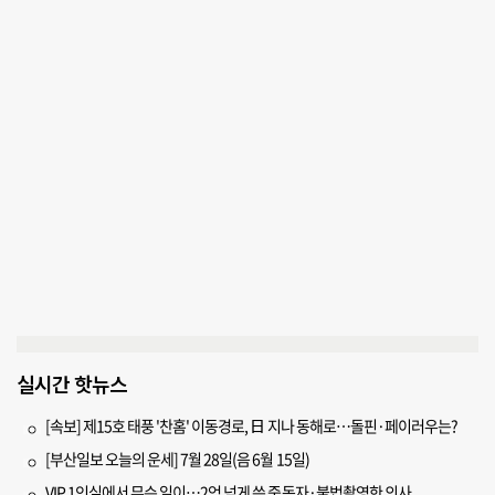
실시간 핫뉴스
[속보] 제15호 태풍 '찬홈' 이동경로, 日 지나 동해로…돌핀·페이러우는?
[부산일보 오늘의 운세] 7월 28일(음 6월 15일)
VIP 1인실에서 무슨 일이…2억 넘게 쓴 중독자·불법촬영한 의사