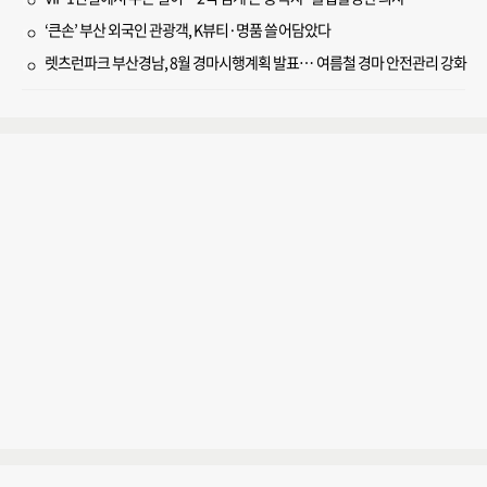
‘큰손’ 부산 외국인 관광객, K뷰티·명품 쓸어담았다
렛츠런파크 부산경남, 8월 경마시행계획 발표… 여름철 경마 안전관리 강화