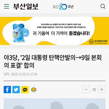
야3당, '2일 대통령 탄핵안발의→9일 본회
의 표결' 합의
입력 : 2016-12-02 11:17:34
가