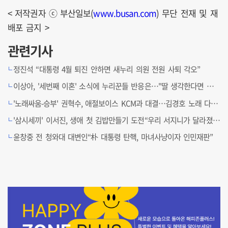
< 저작권자 ⓒ 부산일보(
www.busan.com
) 무단 전재 및 재
배포 금지 >
관련기사
정진석 “대통령 4월 퇴진 안하면 새누리 의원 전원 사퇴 각오”
이상아, '세번째 이혼' 소식에 누리꾼들 반응은…"딸 생각한다면 이제 혼자 살길"
'노래싸움-승부' 권혁수, 애절보이스 KCM과 대결…김경호 노래 다시 부른다
'삼시세끼' 이서진, 생애 첫 김밥만들기 도전“우리 서지니가 달라졌어요”
윤창중 전 청와대 대변인“朴 대통령 탄핵, 마녀사냥이자 인민재판”