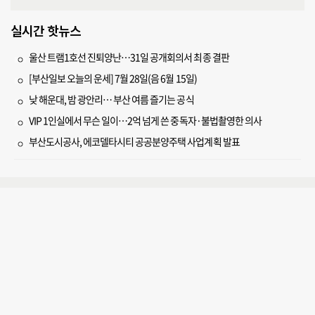
실시간 핫뉴스
울산 트램1호선 진퇴양난…31일 공개회의서 최종 결판
[부산일보 오늘의 운세] 7월 28일(음 6월 15일)
낮 해운대, 밤 광안리… 부산 여름 즐기는 공식
VIP 1인실에서 무슨 일이…2억 넘게 쓴 중독자·불법촬영한 의사
부산도시공사, 에코델타시티 공공분양주택 사업계획 발표