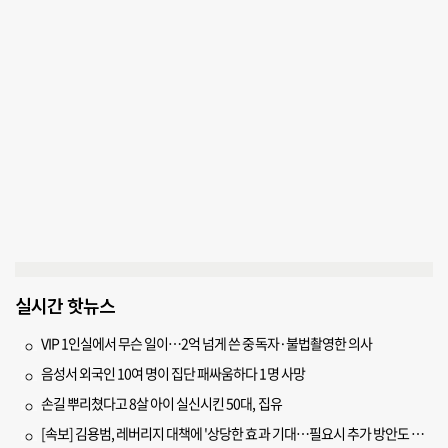
실시간 핫뉴스
VIP 1인실에서 무슨 일이…2억 넘게 쓴 중독자·불법촬영한 의사
음성서 외국인 10여 명이 집단 패싸움하다 1명 사망
손길 뿌리쳤다고 8살 아이 실신시킨 50대, 집유
[속보] 김용범, 레버리지 대책에 '상당한 효과 기대…필요시 추가 방안도 검토'