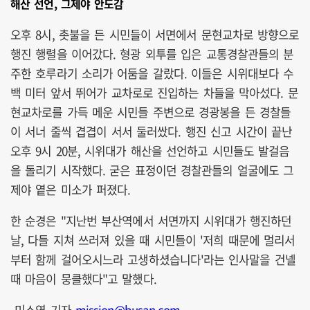
해산 선언, 그제야 안도감
오후 8시, 촛불을 든 시민들이 서면에서 문현교차로 방향으로
행진 행렬을 이어갔다. 형광 외투를 입은 교통경찰관들의 분
주한 호루라기 소리가 어둠을 갈랐다. 이들은 시위대보다 수
백 미터 앞서 뛰어가 교차로로 진입하는 차들을 막아섰다. 문
현교차로를 가득 메운 시민들 주변으로 경광봉을 든 경찰들
이 서너 줄씩 겹겹이 서서 둘러쌌다. 행진 신고 시간이 끝난
오후 9시 20분, 시위대가 해산을 선언하고 시민들도 발걸음
을 돌리기 시작했다. 굳은 표정이던 경찰관들의 얼굴에도 그
제야 옅은 미소가 퍼졌다.
한 순경은 "지난번 부산역에서 서면까지 시위대가 행진하던
날, 다들 지쳐 쓰러져 있을 때 시민들이 '저희 때문에 멀리서
부터 함께 걸어오시느라 고생하셨습니다'라는 인사말을 건넬
때 마음이 뭉클했다"고 말했다.
민소영 기자
mission@busan.com