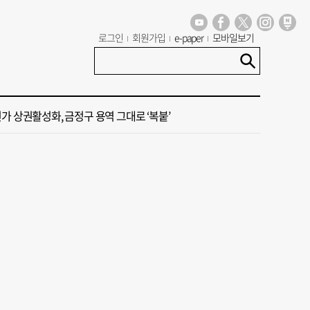
 부산서도 21대 대선 투표소 ‘특이 수치’ 발견
로그인
회원가입
e-paper
모바일보기
 오늘의 운세] 8월 6일(음 6월 24일)
가 상권활성화, 금정구 용역 그대로 ‘복붙’
국 해양수산부’ 2030년 부산 북항시대 연다
만난 박형준·안철수…"부산 발전 위해 힘 보태기로"
 부산서도 21대 대선 투표소 ‘특이 수치’ 발견
 오늘의 운세] 8월 6일(음 6월 24일)