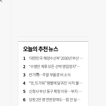
국
오늘의 추천 뉴스
‘대한민국 해양수산부’ 2030년 부산 북항시대 연다
“수영만 계류 모든 선박 영업정지”… 재개발 속도전
반가雨…주말 부울경 비 소식
“앗, 뜨거워” 땡볕에 달궈진 ‘사직 불가마’ 관중석 무려 70도
신청사 부산 동구 확정 이유…부지 용이성·접근성·집적 가능성이 운명 갈랐다 [해수부 북항 시대]
당원 2만 명 연판장에도…힘 안 실리는 ‘장동혁 사퇴’ 공세