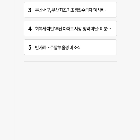
부산 서구, 부산 최초 기초생활수급자 ‘이사비· 생필품비’ 지원
회복세 꺾인 ‘부산 아파트 시장’ 청약 미달·미분양 심화
반가雨…주말 부울경 비 소식