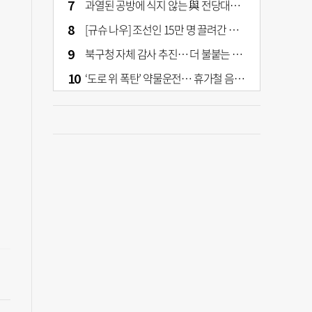
과열된 공방에 식지 않는 與 전당대회… 호남·수도권 집중하는 후보들
[규슈 나우] 조선인 15만 명 끌려간 치쿠호 탄광… 대를 이은 진실 캐기
북구청 자체 감사 추진… 더 불붙는 북구 신청사 갈등
‘도로 위 폭탄’ 약물운전… 휴가철 음주와 병행 단속 [교통안전, 시민이 만든다]