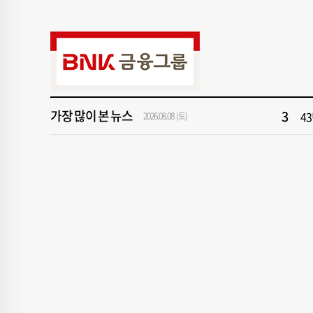
9
[
1
[
3
43
가장 많이 본 뉴스
5
[
2026.08.08 (토)
7
우
9
[
1
[