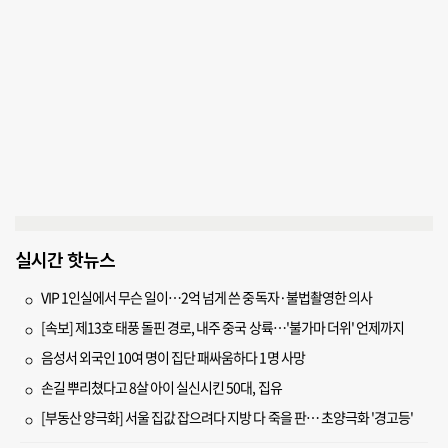
실시간 핫뉴스
VIP 1인실에서 무슨 일이…2억 넘게 쓴 중독자·불법촬영한 의사
[속보] 제13호 태풍 돌핀 경로, 내주 중국 상륙…'불가마 더위' 언제까지
음성서 외국인 10여 명이 집단 패싸움하다 1명 사망
손길 뿌리쳤다고 8살 아이 실신시킨 50대, 집유
[부동산 양극화] 서울 집값 잡으려다 지방 다 죽을 판… 초양극화 '경고등'