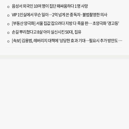
음성서 외국인 10여 명이 집단 패싸움하다 1명 사망
VIP 1인실에서 무슨 일이…2억 넘게 쓴 중독자·불법촬영한 의사
[부동산 양극화] 서울 집값 잡으려다 지방 다 죽을 판… 초양극화 '경고등'
손길 뿌리쳤다고 8살 아이 실신시킨 50대, 집유
[속보] 김용범, 레버리지 대책에 '상당한 효과 기대…필요시 추가 방안도 검토'