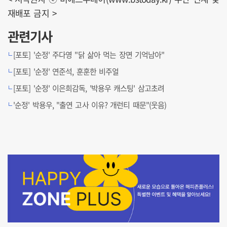
재배포 금지 >
관련기사
[포토] '순정' 주다영 "닭 삶아 먹는 장면 기억남아"
[포토] '순정' 연준석, 훈훈한 비주얼
[포토] '순정' 이은희감독, '박용우 캐스팅' 삼고초려
'순정' 박용우, "출연 고사 이유? 개런티 때문"(웃음)