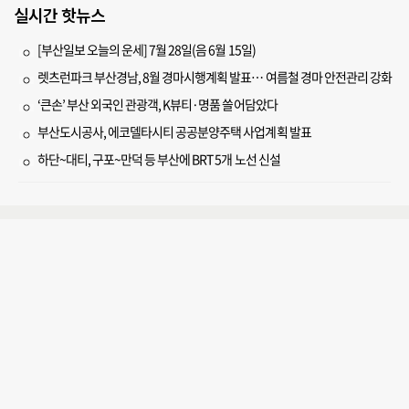
실시간 핫뉴스
[부산일보 오늘의 운세] 7월 28일(음 6월 15일)
렛츠런파크 부산경남, 8월 경마시행계획 발표… 여름철 경마 안전관리 강화
‘큰손’ 부산 외국인 관광객, K뷰티·명품 쓸어담았다
부산도시공사, 에코델타시티 공공분양주택 사업계획 발표
하단~대티, 구포~만덕 등 부산에 BRT 5개 노선 신설