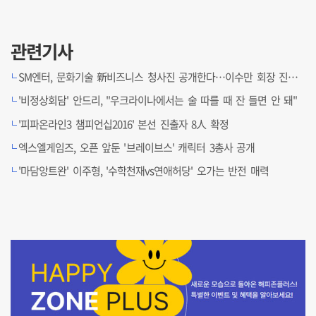
관련기사
SM엔터, 문화기술 新비즈니스 청사진 공개한다…이수만 회장 진두지휘
'비정상회담' 안드리, "우크라이나에서는 술 따를 때 잔 들면 안 돼"
'피파온라인3 챔피언십2016' 본선 진출자 8人 확정
엑스엘게임즈, 오픈 앞둔 '브레이브스' 캐릭터 3총사 공개
'마담앙트완' 이주형, '수학천재vs연애허당' 오가는 반전 매력