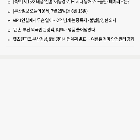
[속보] 제15호 태풍 '찬홈' 이동경로, 日 지나 동해로…돌핀·페이러우는?
[부산일보 오늘의 운세] 7월 28일(음 6월 15일)
VIP 1인실에서 무슨 일이…2억 넘게 쓴 중독자·불법촬영한 의사
‘큰손’ 부산 외국인 관광객, K뷰티·명품 쓸어담았다
렛츠런파크 부산경남, 8월 경마시행계획 발표… 여름철 경마 안전관리 강화