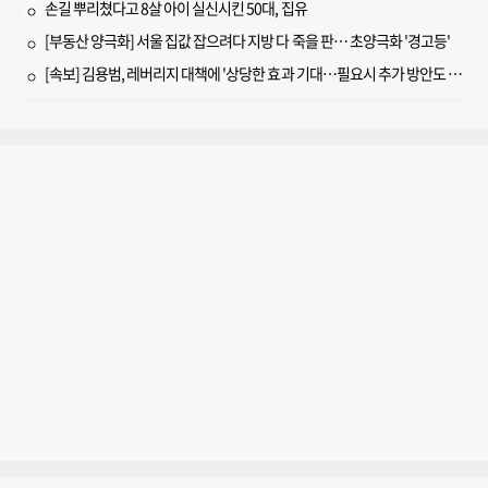
손길 뿌리쳤다고 8살 아이 실신시킨 50대, 집유
[부동산 양극화] 서울 집값 잡으려다 지방 다 죽을 판… 초양극화 '경고등'
[속보] 김용범, 레버리지 대책에 '상당한 효과 기대…필요시 추가 방안도 검토'