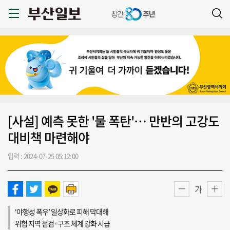
[사설] 예측 못한 '물 폭탄'… 만반의 고강도
대비책 마련해야
입력 : 2024-07-25 05:12:00
가
‘야행성 폭우’ 일상화로 피해 막대해
위험 지역 점검·구조 체계 강화 시급