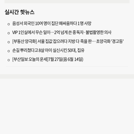
실시간 핫뉴스
음성서 외국인 10여 명이 집단 패싸움하다 1명 사망
VIP 1인실에서 무슨 일이…2억 넘게 쓴 중독자·불법촬영한 의사
[부동산 양극화] 서울 집값 잡으려다 지방 다 죽을 판… 초양극화 '경고등'
손길 뿌리쳤다고 8살 아이 실신시킨 50대, 집유
[부산일보 오늘의 운세]7월 27일(음 6월 14일)