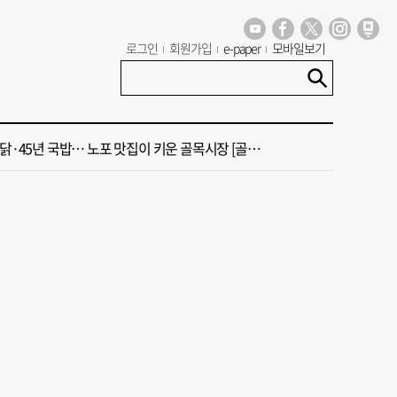
립대생에 전액 장학금 검토
로그인
회원가입
e-paper
모바일보기
 오늘의 운세] 8월 6일(음 6월 24일)
꺾인 ‘부산 아파트 시장’ 청약 미달·미분양 심화
·45년 국밥… 노포 맛집이 키운 골목시장 [골목시장, 다시 장날]
기장군수 업무보고 ‘화제’
립대생에 전액 장학금 검토
 오늘의 운세] 8월 6일(음 6월 24일)