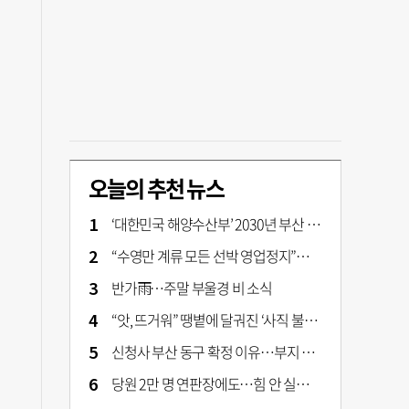
오늘의 추천 뉴스
‘대한민국 해양수산부’ 2030년 부산 북항시대 연다
“수영만 계류 모든 선박 영업정지”… 재개발 속도전
반가雨…주말 부울경 비 소식
“앗, 뜨거워” 땡볕에 달궈진 ‘사직 불가마’ 관중석 무려 70도
신청사 부산 동구 확정 이유…부지 용이성·접근성·집적 가능성이 운명 갈랐다 [해수부 북항 시대]
당원 2만 명 연판장에도…힘 안 실리는 ‘장동혁 사퇴’ 공세