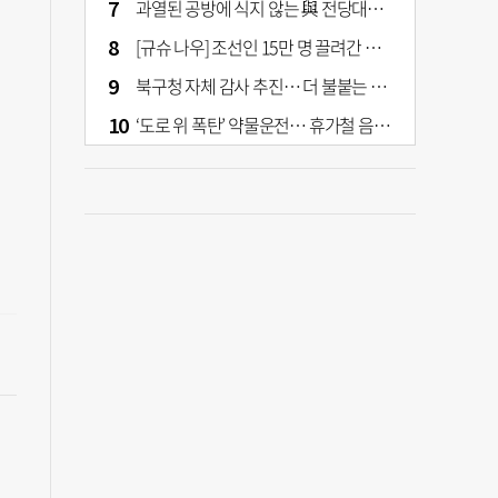
과열된 공방에 식지 않는 與 전당대회… 호남·수도권 집중하는 후보들
[규슈 나우] 조선인 15만 명 끌려간 치쿠호 탄광… 대를 이은 진실 캐기
북구청 자체 감사 추진… 더 불붙는 북구 신청사 갈등
‘도로 위 폭탄’ 약물운전… 휴가철 음주와 병행 단속 [교통안전, 시민이 만든다]