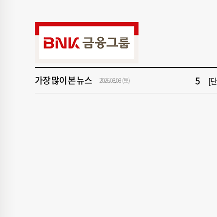
9
[
1
해
3
서
가장 많이 본 뉴스
5
[
2026.08.08 (토)
7
서
9
[
1
해