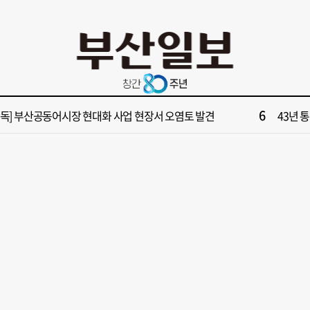
10
단독] 부산서도 21대 대선 투표소 ‘특이 수치’ 발견
지방 국
2
수부 신청사, 북항 재개발 부지 복합항만지구 확정
[부산일보
4
면1번가 상권활성화, 금정구 용역 그대로 ‘복붙’
회복세 
6
단독] 부산공동어시장 현대화 사업 현장서 오염토 발견
43년 통닭
8
울서 만난 박형준·안철수…"부산 발전 위해 힘 보태기로"
우성빈 
10
단독] 부산서도 21대 대선 투표소 ‘특이 수치’ 발견
지방 국
2
수부 신청사, 북항 재개발 부지 복합항만지구 확정
[부산일보