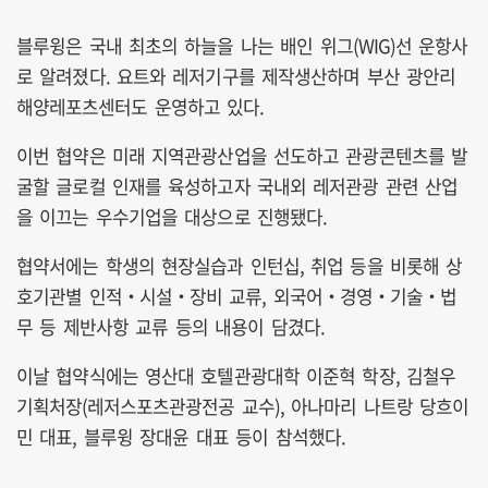
블루윙은 국내 최초의 하늘을 나는 배인 위그(WIG)선 운항사
로 알려졌다. 요트와 레저기구를 제작생산하며 부산 광안리
해양레포츠센터도 운영하고 있다.
이번 협약은 미래 지역관광산업을 선도하고 관광콘텐츠를 발
굴할 글로컬 인재를 육성하고자 국내외 레저관광 관련 산업
을 이끄는 우수기업을 대상으로 진행됐다.
협약서에는 학생의 현장실습과 인턴십, 취업 등을 비롯해 상
호기관별 인적‧시설‧장비 교류, 외국어‧경영‧기술‧법
무 등 제반사항 교류 등의 내용이 담겼다.
이날 협약식에는 영산대 호텔관광대학 이준혁 학장, 김철우
기획처장(레저스포츠관광전공 교수), 아나마리 나트랑 당흐이
민 대표, 블루윙 장대윤 대표 등이 참석했다.