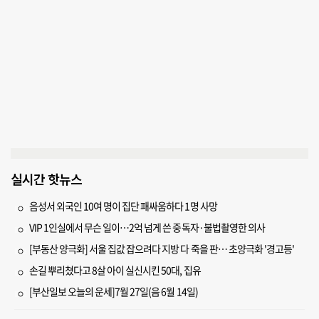
실시간 핫뉴스
음성서 외국인 10여 명이 집단 패싸움하다 1명 사망
VIP 1인실에서 무슨 일이…2억 넘게 쓴 중독자·불법촬영한 의사
[부동산 양극화] 서울 집값 잡으려다 지방 다 죽을 판… 초양극화 '경고등'
손길 뿌리쳤다고 8살 아이 실신시킨 50대, 집유
[부산일보 오늘의 운세]7월 27일(음 6월 14일)