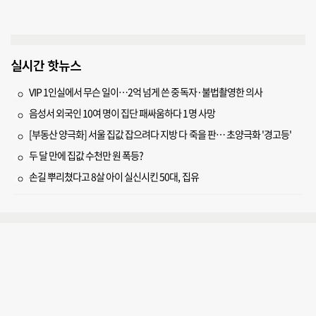
실시간 핫뉴스
VIP 1인실에서 무슨 일이…2억 넘게 쓴 중독자·불법촬영한 의사
음성서 외국인 10여 명이 집단 패싸움하다 1명 사망
[부동산 양극화] 서울 집값 잡으려다 지방 다 죽을 판… 초양극화 '경고등'
두 달 만에 집값 수천만 원 폭등?
손길 뿌리쳤다고 8살 아이 실신시킨 50대, 집유