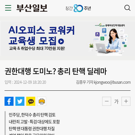
권한대행 도미노? 총리 탄핵 딜레마
입력 : 2024-12-09 18:20:20
김종우 기자 kjongwoo@busan.com
가
민주당, 한덕수 총리 탄핵 검토
내란죄 고발·특검 대상에도 포함
탄핵 땐 대통령 권한대행 차질