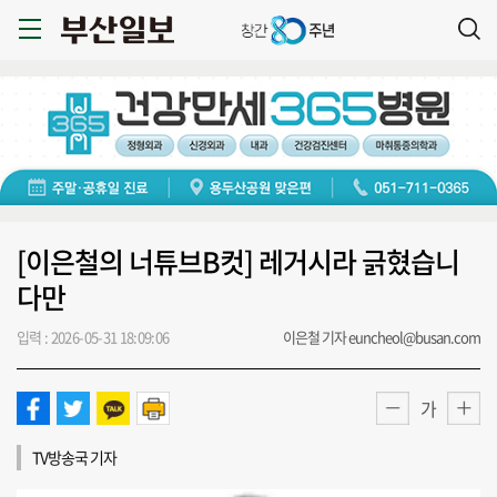
[이은철의 너튜브B컷] 레거시라 긁혔습니
다만
입력 : 2026-05-31 18:09:06
이은철 기자 euncheol@busan.com
가
TV방송국 기자