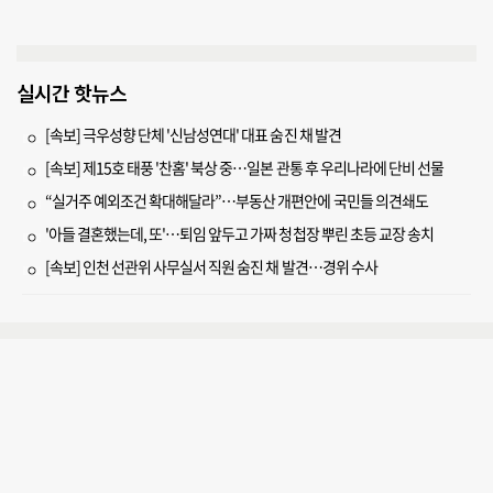
실시간 핫뉴스
[속보] 극우성향 단체 '신남성연대' 대표 숨진 채 발견
[속보] 제15호 태풍 '찬홈' 북상 중…일본 관통 후 우리나라에 단비 선물
“실거주 예외조건 확대해달라”…부동산 개편안에 국민들 의견쇄도
'아들 결혼했는데, 또'…퇴임 앞두고 가짜 청첩장 뿌린 초등 교장 송치
[속보] 인천 선관위 사무실서 직원 숨진 채 발견…경위 수사