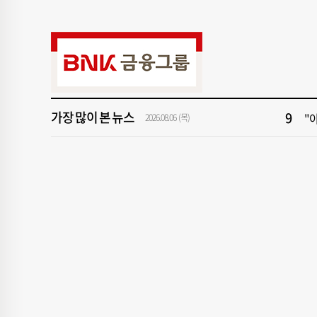
3
[
5
'
7
‘
가장 많이 본 뉴스
9
"아
2026.08.06 (목)
1
[속