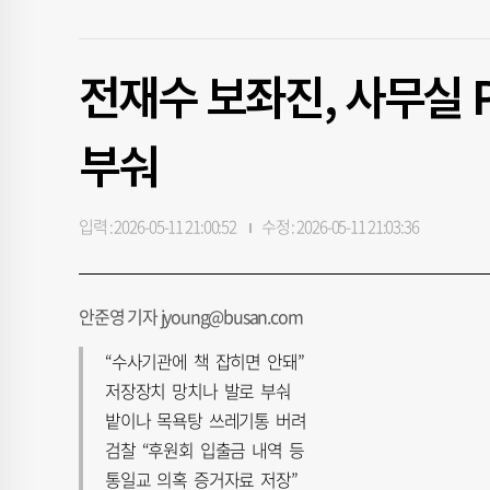
전재수 보좌진, 사무실 
부숴
입력 : 2026-05-11 21:00:52
수정 : 2026-05-11 21:03:36
안준영 기자 jyoung@busan.com
“수사기관에 책 잡히면 안돼”
저장장치 망치나 발로 부숴
밭이나 목욕탕 쓰레기통 버려
검찰 “후원회 입출금 내역 등
통일교 의혹 증거자료 저장”