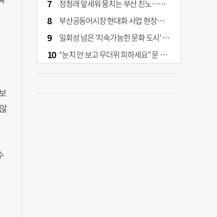
정청래 앞세워 뭉치는 부산 친노…전대 결과가 부산 민주 세력 판도 바꾼다
부산공동어시장 현대화 사업 현장서 오염토 발견
일회성 넘은 ‘지속가능한 문화 도시’ 원동력은 시민 지지 [부산은 열려 있다]
“눈치 안 보고 무더위 피하세요” 문 활짝 연 은행·마트
보
 않
수