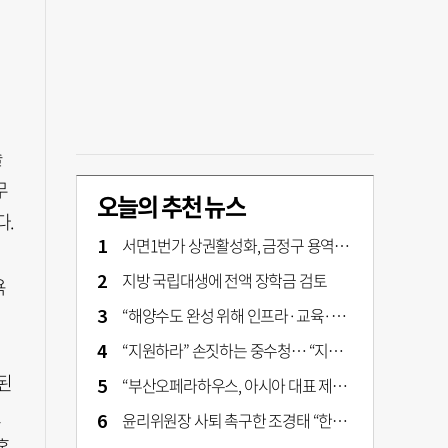
솔
무
오늘의 추천 뉴스
다.
서면1번가 상권활성화, 금정구 용역 그대로 ‘복붙’
지방 국립대생에 전액 장학금 검토
욕
“해양수도 완성 위해 인프라·교육·세제 등 전방위 지원”…부산해양수도특별법’ 개정안 발의
“지원하라” 손짓하는 중수청… “지켜보자” 머뭇대는 검찰
된
“부산오페라하우스, 아시아 대표 제작 극장 지향해야”
된
윤리위원장 사퇴 촉구한 조경태 “한동훈 제명 철회해야”
혹