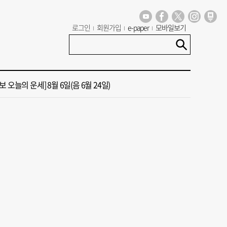
 오늘의 운세] 8월 5일(음 6월 23일)
로그인
회원가입
e-paper
모바일보기
도 폭염 예상 못 해” 골프 예약 취소 속출
년 첫삽 뜬다더니… ‘범천기지창’ 다시 원점
 오늘의 운세] 8월 6일(음 6월 24일)
13호 태풍 돌핀 경로, 내주 중국 상륙…'불가마 더위' 언제까지