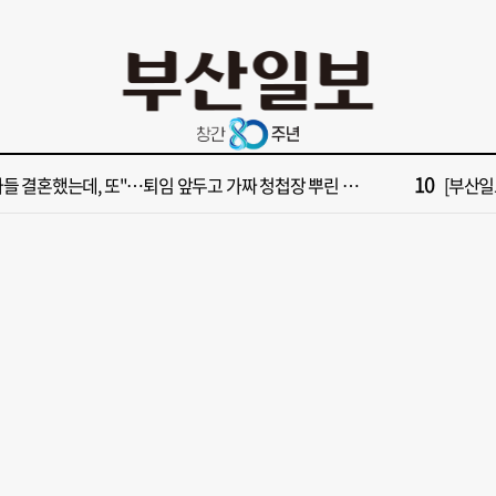
4
속보] 극우성향 단체 '신남성연대' 대표 숨진 채 발견
[부산일보
6
구포시장 가이드' 자처한 한동훈…'구포데이'로 북구 알리기 총력
“이 정
8
불가마 부산’ 식히려면 꽉 막힌 바람길 53곳 열어라
2028
10
들 결혼했는데, 또"…퇴임 앞두고 가짜 청첩장 뿌린 초등 교장 송치
[부산일보
2
보] 폭염 부추기는 제13호 태풍 '돌핀' 이동경로 유동적…북쪽으로 꺾일까
[속보] 제