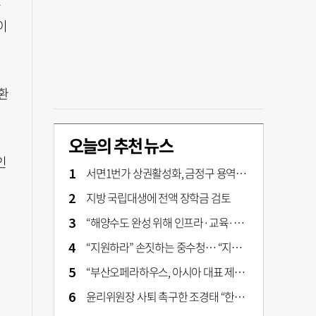
루
이
환
오늘의 추천 뉴스
인
서면1번가 상권활성화, 금정구 용역 그대로 ‘복붙’
지방 국립대생에 전액 장학금 검토
“해양수도 완성 위해 인프라·교육·세제 등 전방위 지원”…부산해양수도특별법’ 개정안 발의
“지원하라” 손짓하는 중수청… “지켜보자” 머뭇대는 검찰
“부산오페라하우스, 아시아 대표 제작 극장 지향해야”
윤리위원장 사퇴 촉구한 조경태 “한동훈 제명 철회해야”