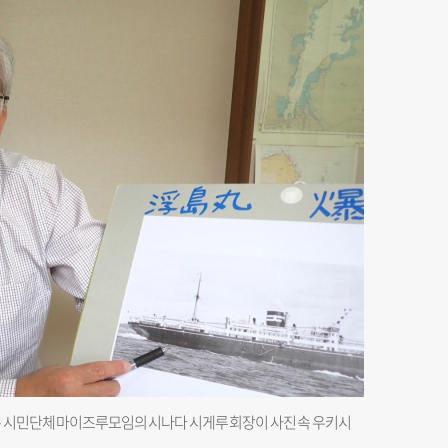
본 시민단체 마이즈루모임의 시나다 시게루 회장이 사진 속 우키시