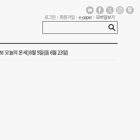
 오늘의 운세] 8월 6일(음 6월 24일)
로그인
회원가입
e-paper
모바일보기
13호 태풍 돌핀 경로, 내주 중국 상륙…'불가마 더위' 언제까지
 오늘의 운세] 8월 5일(음 6월 23일)
도 폭염 예상 못 해” 골프 예약 취소 속출
년 첫삽 뜬다더니… ‘범천기지창’ 다시 원점
 오늘의 운세] 8월 6일(음 6월 24일)
13호 태풍 돌핀 경로, 내주 중국 상륙…'불가마 더위' 언제까지