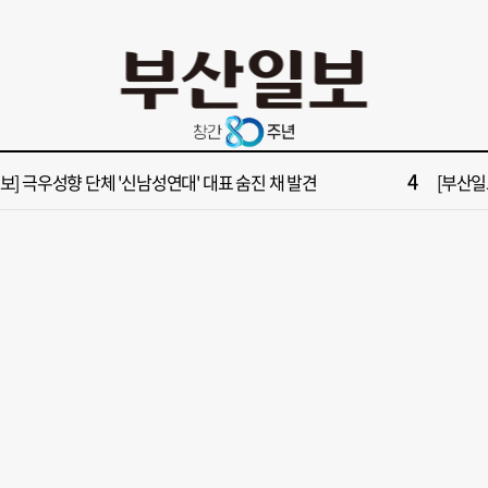
10
들 결혼했는데, 또"…퇴임 앞두고 가짜 청첩장 뿌린 초등 교장 송치
[부산일보
2
보] 폭염 부추기는 제13호 태풍 '돌핀' 이동경로 유동적…북쪽으로 꺾일까
[속보] 제
4
속보] 극우성향 단체 '신남성연대' 대표 숨진 채 발견
[부산일보
6
구포시장 가이드' 자처한 한동훈…'구포데이'로 북구 알리기 총력
“이 정
8
불가마 부산’ 식히려면 꽉 막힌 바람길 53곳 열어라
2028
10
들 결혼했는데, 또"…퇴임 앞두고 가짜 청첩장 뿌린 초등 교장 송치
[부산일보
2
보] 폭염 부추기는 제13호 태풍 '돌핀' 이동경로 유동적…북쪽으로 꺾일까
[속보] 제