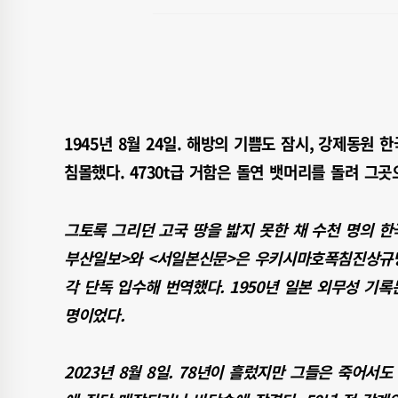
1945년 8월 24일. 해방의 기쁨도 잠시, 강제동원
침몰했다. 4730t급 거함은 돌연 뱃머리를 돌려 그곳
그토록 그리던 고국 땅을 밟지 못한 채 수천 명의 한국
부산일보>와 <서일본신문>은 우키시마호폭침진상규명
각 단독 입수해 번역했다. 1950년 일본 외무성 기록
명이었다.
2023년 8월 8일. 78년이 흘렀지만 그들은 죽어서