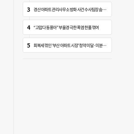
경산 아파트 관리사무소 방화 사건 수사팀장 숨진 채 발견
“고맙다 동풍아” 부울경 극한 폭염 한풀 꺾여
회복세 꺾인 ‘부산 아파트 시장’ 청약 미달·미분양 심화