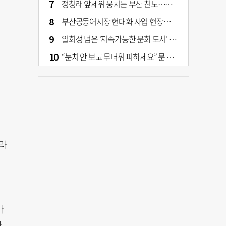
정청래 앞세워 뭉치는 부산 친노…전대 결과가 부산 민주 세력 판도 바꾼다
부산공동어시장 현대화 사업 현장서 오염토 발견
일회성 넘은 ‘지속가능한 문화 도시’ 원동력은 시민 지지 [부산은 열려 있다]
“눈치 안 보고 무더위 피하세요” 문 활짝 연 은행·마트
라
마
.