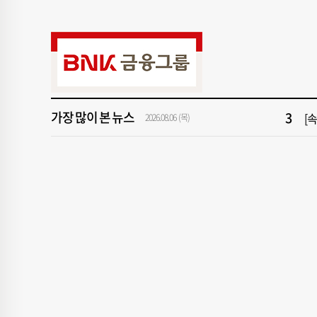
9
"아
1
[속
3
[
가장 많이 본 뉴스
5
'
2026.08.06 (목)
7
‘
9
"아
1
[속