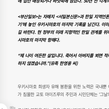
에 집단 매장되거나 바닷속에 잠겼다. 50년 전 각계
<부산일보>는 자매지 <서일본신문>과 한일 지역언론
기’에 놓인 우키시마호의 마지막 기록을 남긴다. 이미
길 바란다. 현 정부의 미래 지향적인 한일 관계를 위
시마호의 마지막 항해다.
“제 나이 여든한 살입니다. 죽어서 아버지를 뵈면 
하지 않겠습니까.”(유족 한영용 씨)
우키시마호 희생자 유해 봉환을 위한 노력은 국내뿐 아
가 침몰한 교토 마이즈루의 주민과 시민단체는 ‘그날의
메뉴