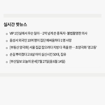
실시간 핫뉴스
VIP 1인실에서 무슨 일이…2억 넘게 쓴 중독자·불법촬영한 의사
음성서 외국인 10여 명이 집단 패싸움하다 1명 사망
[부동산 양극화] 서울 집값 잡으려다 지방 다 죽을 판… 초양극화 '경고등'
손길 뿌리쳤다고 8살 아이 실신시킨 50대, 집유
[부산일보 오늘의 운세]7월 27일(음 6월 14일)