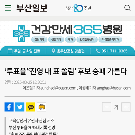
‘투표율’‘진영 내 표 쏠림’ 후보 승패 가른다
입력 : 2025-03-25 18:30:51
이은철 기자 euncheol@busan.com , 이상배 기자 sangbae@busan.com
가
교육감선거 유권자 관심 저조
부산 투표율 20%대 기록 전망
“후보 조직 동원력이 관건될 듯”