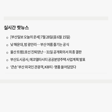
실시간 핫뉴스
[부산일보 오늘의 운세] 7월 28일(음 6월 15일)
낮 해운대, 밤 광안리… 부산 여름 즐기는 공식
울산 트램1호선 진퇴양난…31일 공개회의서 최종 결판
부산도시공사, 에코델타시티 공공분양주택 사업계획 발표
‘큰손’ 부산 외국인 관광객, K뷰티·명품 쓸어담았다