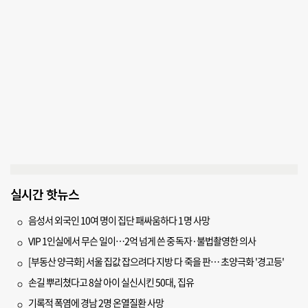
실시간 핫뉴스
음성서 외국인 10여 명이 집단 패싸움하다 1명 사망
VIP 1인실에서 무슨 일이…2억 넘게 쓴 중독자·불법촬영한 의사
[부동산 양극화] 서울 집값 잡으려다 지방 다 죽을 판… 초양극화 '경고등'
손길 뿌리쳤다고 8살 아이 실신시킨 50대, 집유
기록적 폭염에 경남 2명 온열질환 사망