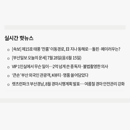
실시간 핫뉴스
[속보] 제15호 태풍 '찬홈' 이동경로, 日 지나 동해로…돌핀·페이러우는?
[부산일보 오늘의 운세] 7월 28일(음 6월 15일)
VIP 1인실에서 무슨 일이…2억 넘게 쓴 중독자·불법촬영한 의사
‘큰손’ 부산 외국인 관광객, K뷰티·명품 쓸어담았다
렛츠런파크 부산경남, 8월 경마시행계획 발표… 여름철 경마 안전관리 강화