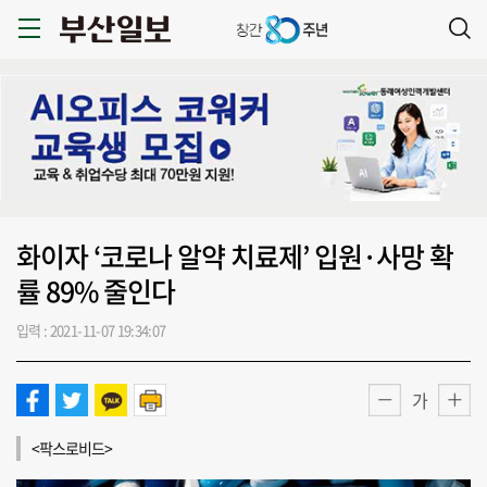
화이자 ‘코로나 알약 치료제’ 입원·사망 확
률 89% 줄인다
입력 : 2021-11-07 19:34:07
가
<팍스로비드>