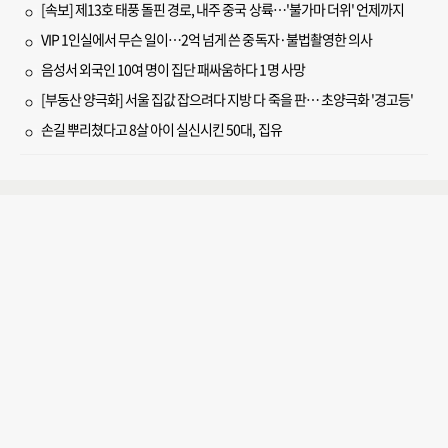
[속보] 제13호 태풍 돌핀 경로, 내주 중국 상륙…'불가마 더위' 언제까지
VIP 1인실에서 무슨 일이…2억 넘게 쓴 중독자·불법촬영한 의사
음성서 외국인 10여 명이 집단 패싸움하다 1명 사망
[부동산 양극화] 서울 집값 잡으려다 지방 다 죽을 판… 초양극화 '경고등'
손길 뿌리쳤다고 8살 아이 실신시킨 50대, 집유