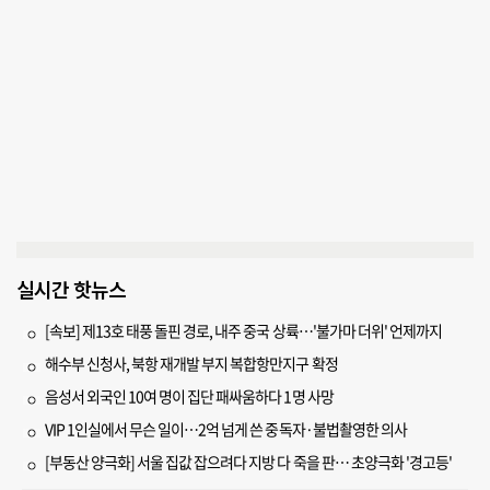
실시간 핫뉴스
[속보] 제13호 태풍 돌핀 경로, 내주 중국 상륙…'불가마 더위' 언제까지
해수부 신청사, 북항 재개발 부지 복합항만지구 확정
음성서 외국인 10여 명이 집단 패싸움하다 1명 사망
VIP 1인실에서 무슨 일이…2억 넘게 쓴 중독자·불법촬영한 의사
[부동산 양극화] 서울 집값 잡으려다 지방 다 죽을 판… 초양극화 '경고등'