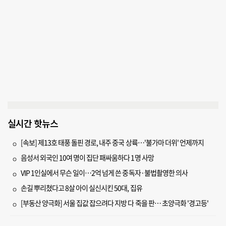
실시간 핫뉴스
[속보] 제13호 태풍 돌핀 경로, 내주 중국 상륙…'불가마 더위' 언제까지
음성서 외국인 10여 명이 집단 패싸움하다 1명 사망
VIP 1인실에서 무슨 일이…2억 넘게 쓴 중독자·불법촬영한 의사
손길 뿌리쳤다고 8살 아이 실신시킨 50대, 집유
[부동산 양극화] 서울 집값 잡으려다 지방 다 죽을 판… 초양극화 '경고등'