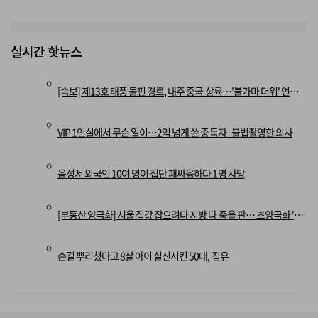
실시간 핫뉴스
[속보] 제13호 태풍 돌핀 경로, 내주 중국 상륙…'불가마 더위' 언제까지
VIP 1인실에서 무슨 일이…2억 넘게 쓴 중독자·불법촬영한 의사
음성서 외국인 10여 명이 집단 패싸움하다 1명 사망
[부동산 양극화] 서울 집값 잡으려다 지방 다 죽을 판… 초양극화 '경고등'
손길 뿌리쳤다고 8살 아이 실신시킨 50대, 집유