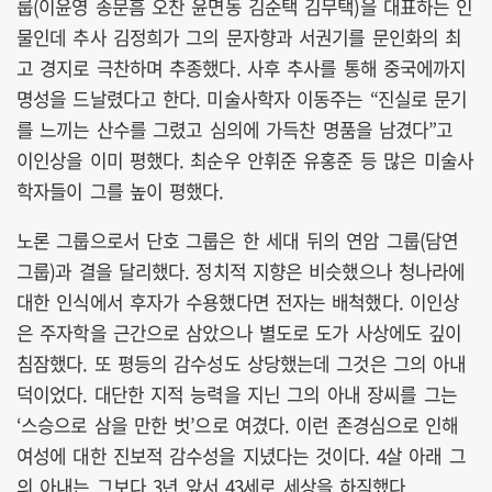
룹(이윤영 송문흠 오찬 윤면동 김순택 김무택)을 대표하는 인
물인데 추사 김정희가 그의 문자향과 서권기를 문인화의 최
고 경지로 극찬하며 추종했다. 사후 추사를 통해 중국에까지
명성을 드날렸다고 한다. 미술사학자 이동주는 “진실로 문기
를 느끼는 산수를 그렸고 심의에 가득찬 명품을 남겼다”고
이인상을 이미 평했다. 최순우 안휘준 유홍준 등 많은 미술사
학자들이 그를 높이 평했다.
노론 그룹으로서 단호 그룹은 한 세대 뒤의 연암 그룹(담연
그룹)과 결을 달리했다. 정치적 지향은 비슷했으나 청나라에
대한 인식에서 후자가 수용했다면 전자는 배척했다. 이인상
은 주자학을 근간으로 삼았으나 별도로 도가 사상에도 깊이
침잠했다. 또 평등의 감수성도 상당했는데 그것은 그의 아내
덕이었다. 대단한 지적 능력을 지닌 그의 아내 장씨를 그는
‘스승으로 삼을 만한 벗’으로 여겼다. 이런 존경심으로 인해
여성에 대한 진보적 감수성을 지녔다는 것이다. 4살 아래 그
의 아내는 그보다 3년 앞서 43세로 세상을 하직했다.