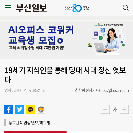
18세기 지식인을 통해 당대 시대 정신 엿보
다
입력 : 2022-04-07 18:34:05
최학림 선임기자 theos@busan.com
가
능호관 이인상 연보/박희병