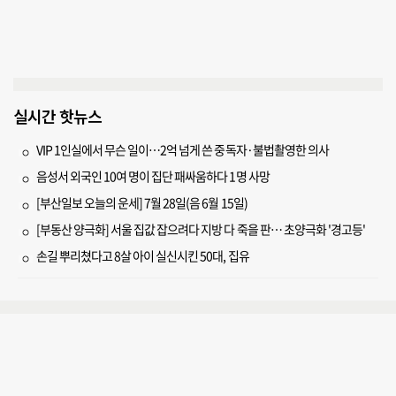
실시간 핫뉴스
VIP 1인실에서 무슨 일이…2억 넘게 쓴 중독자·불법촬영한 의사
음성서 외국인 10여 명이 집단 패싸움하다 1명 사망
[부산일보 오늘의 운세] 7월 28일(음 6월 15일)
[부동산 양극화] 서울 집값 잡으려다 지방 다 죽을 판… 초양극화 '경고등'
손길 뿌리쳤다고 8살 아이 실신시킨 50대, 집유