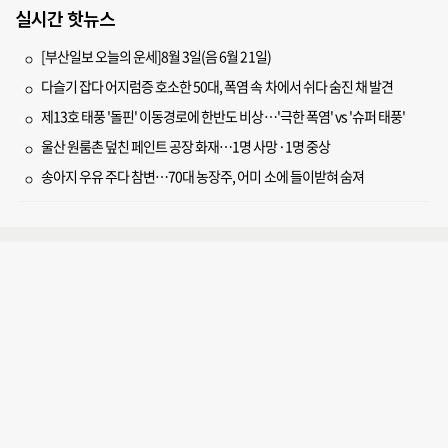
실시간 핫뉴스
[부산일보 오늘의 운세]8월 3일(음 6월 21일)
다슬기 잡다 어지럼증 호소한 50대, 폭염 속 차에서 쉬다 숨진 채 발견
제13호 태풍 '돌핀' 이동경로에 한반도 비상…'극한 폭염' vs '슈퍼 태풍'
울산 원룸촌 덮친 페인트 공장 화재…1명 사망·1명 중상
송아지 우유 주다 참변…70대 농장주, 어미 소에 들이받혀 숨져