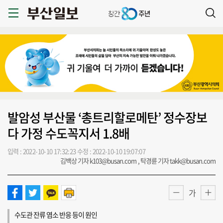
발암성 부산물 ‘총트리할로메탄’ 정수장보
다 가정 수도꼭지서 1.8배
입력 : 2022-10-10 17:32:23
수정 : 2022-10-10 19:07:07
김백상 기자 k103@busan.com , 탁경륜 기자 takk@busan.com
가
수도관 잔류 염소 반응 등이 원인