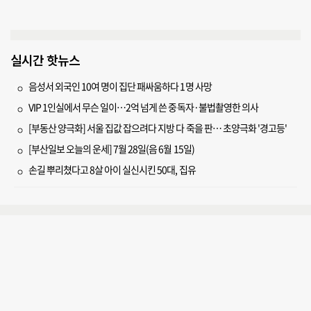
실시간 핫뉴스
음성서 외국인 10여 명이 집단 패싸움하다 1명 사망
VIP 1인실에서 무슨 일이…2억 넘게 쓴 중독자·불법촬영한 의사
[부동산 양극화] 서울 집값 잡으려다 지방 다 죽을 판… 초양극화 '경고등'
[부산일보 오늘의 운세] 7월 28일(음 6월 15일)
손길 뿌리쳤다고 8살 아이 실신시킨 50대, 집유