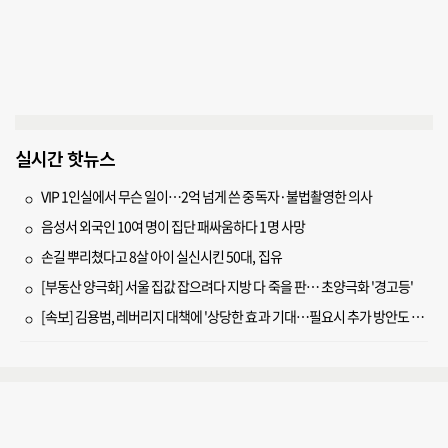
실시간 핫뉴스
VIP 1인실에서 무슨 일이…2억 넘게 쓴 중독자·불법촬영한 의사
음성서 외국인 10여 명이 집단 패싸움하다 1명 사망
손길 뿌리쳤다고 8살 아이 실신시킨 50대, 집유
[부동산 양극화] 서울 집값 잡으려다 지방 다 죽을 판… 초양극화 '경고등'
[속보] 김용범, 레버리지 대책에 '상당한 효과 기대…필요시 추가 방안도 검토'