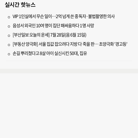
실시간 핫뉴스
VIP 1인실에서 무슨 일이…2억 넘게 쓴 중독자·불법촬영한 의사
음성서 외국인 10여 명이 집단 패싸움하다 1명 사망
[부산일보 오늘의 운세] 7월 28일(음 6월 15일)
[부동산 양극화] 서울 집값 잡으려다 지방 다 죽을 판… 초양극화 '경고등'
손길 뿌리쳤다고 8살 아이 실신시킨 50대, 집유