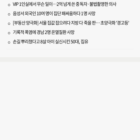
VIP 1인실에서 무슨 일이…2억 넘게 쓴 중독자·불법촬영한 의사
음성서 외국인 10여 명이 집단 패싸움하다 1명 사망
[부동산 양극화] 서울 집값 잡으려다 지방 다 죽을 판… 초양극화 '경고등'
기록적 폭염에 경남 2명 온열질환 사망
손길 뿌리쳤다고 8살 아이 실신시킨 50대, 집유