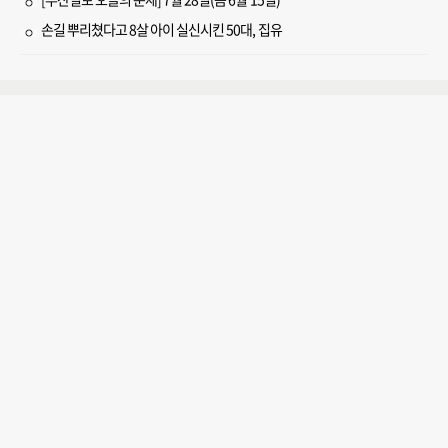
손길 뿌리쳤다고 8살 아이 실신시킨 50대, 집유