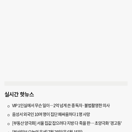
실시간 핫뉴스
VIP 1인실에서 무슨 일이…2억 넘게 쓴 중독자·불법촬영한 의사
음성서 외국인 10여 명이 집단 패싸움하다 1명 사망
[부동산 양극화] 서울 집값 잡으려다 지방 다 죽을 판… 초양극화 '경고등'
[부산일보 오늘의 운세] 7월 28일(음 6월 15일)