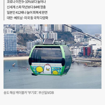
코로나 이전 9~10%보다 늘어나
신세계 스파 작년보다 84배 껑충
일본인 412배나 늘어 회복세 완연
대만·베트남·미국 등 국적 다양화
송도 해상 케이블카 '부기호'. 부산일보DB