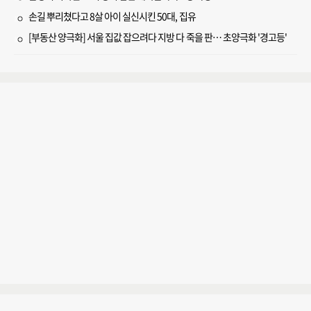
손길 뿌리쳤다고 8살 아이 실신시킨 50대, 집유
[부동산 양극화] 서울 집값 잡으려다 지방 다 죽을 판… 초양극화 '경고등'