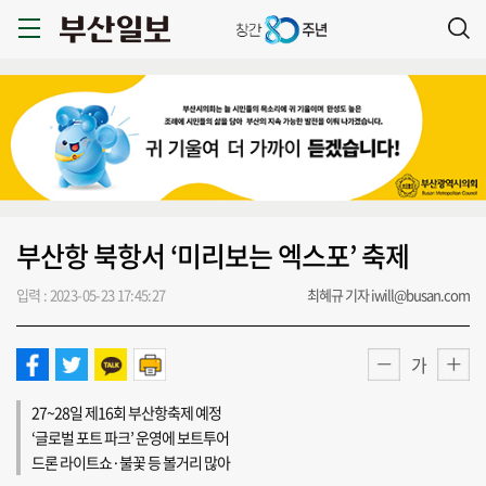
부산항 북항서 ‘미리보는 엑스포’ 축제
입력 : 2023-05-23 17:45:27
최혜규 기자 iwill@busan.com
가
27~28일 제16회 부산항축제 예정
‘글로벌 포트 파크’ 운영에 보트투어
드론 라이트쇼·불꽃 등 볼거리 많아