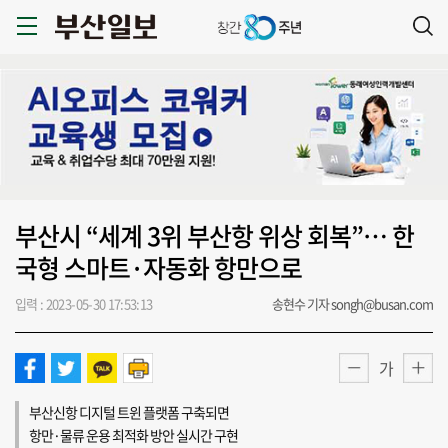
부산시 “세계 3위 부산항 위상 회복”… 한
국형 스마트·자동화 항만으로
입력 : 2023-05-30 17:53:13
송현수 기자 songh@busan.com
가
부산신항 디지털 트윈 플랫폼 구축되면
항만·물류 운용 최적화 방안 실시간 구현