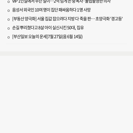
VIP 1인실에서 무슨 일이…2억 넘게 쓴 중독자·불법촬영한 의사
음성서 외국인 10여 명이 집단 패싸움하다 1명 사망
[부동산 양극화] 서울 집값 잡으려다 지방 다 죽을 판… 초양극화 '경고등'
손길 뿌리쳤다고 8살 아이 실신시킨 50대, 집유
[부산일보 오늘의 운세]7월 27일(음 6월 14일)